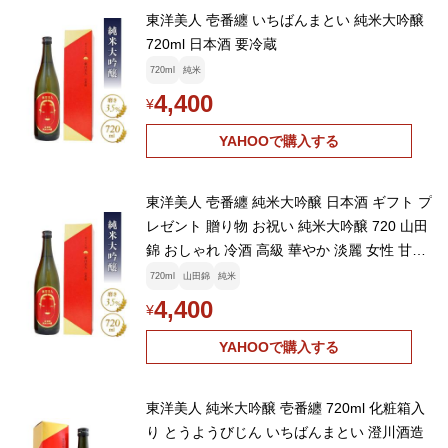
東洋美人 壱番纏 いちばんまとい 純米大吟醸
720ml 日本酒 要冷蔵
720ml
純米
4,400
¥
YAHOOで購入する
東洋美人 壱番纏 純米大吟醸 日本酒 ギフト プ
レゼント 贈り物 お祝い 純米大吟醸 720 山田
錦 おしゃれ 冷酒 高級 華やか 淡麗 女性 甘口
山口県 要冷蔵
720ml
山田錦
純米
4,400
¥
YAHOOで購入する
東洋美人 純米大吟醸 壱番纏 720ml 化粧箱入
り とうようびじん いちばんまとい 澄川酒造