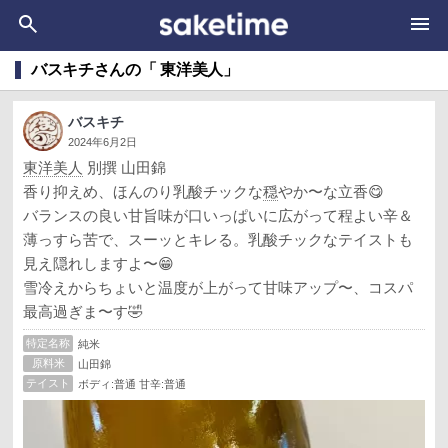
バスキチさんの「 東洋美人」
バスキチ
2024年6月2日
東洋美人
別撰 山田錦
香り抑えめ、ほんのり乳酸チックな
穏
やか〜な立香😋
バランスの良い甘旨味が口いっぱいに広がって程よい辛＆
薄っすら苦で、スーッとキレる。乳酸チックなテイストも
見え隠れしますよ〜😁
雪冷えからちょいと温度が上がって甘味アップ〜、コスパ
最高過ぎま〜す🤣
特定名称
純米
原料米
山田錦
テイスト
ボディ:普通 甘辛:普通