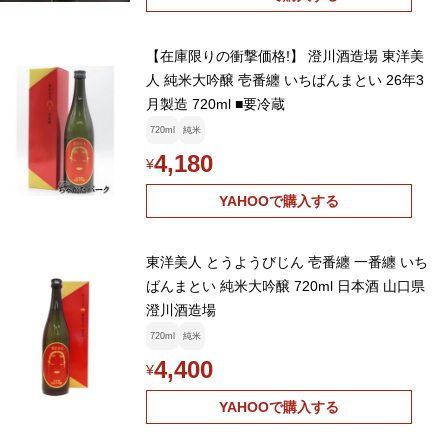
【在庫限りの衝撃価格!】 澄川酒造場 東洋美
人 純米大吟醸 壱番纏 いちばんまとい 26年3
月製造 720ml ■要冷蔵
720ml
純米
4,180
¥
YAHOOで購入する
東洋美人 とうようびじん 壱番纏 一番纏 いち
ばんまとい 純米大吟醸 720ml 日本酒 山口県
澄川酒造場
720ml
純米
4,400
¥
YAHOOで購入する