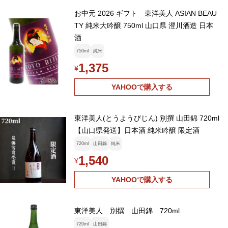
お中元 2026 ギフト 東洋美人 ASIAN BEAU
TY 純米大吟醸 750ml 山口県 澄川酒造 日本
酒
750ml
純米
1,375
¥
YAHOOで購入する
東洋美人(とうようびじん) 別撰 山田錦 720ml
【山口県発送】日本酒 純米吟醸 限定酒
720ml
山田錦
純米
1,540
¥
YAHOOで購入する
東洋美人 別撰 山田錦 720ml
720ml
山田錦