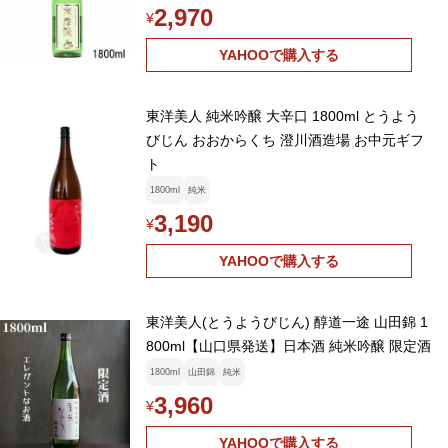
2,970
¥
YAHOOで購入する
東洋美人 純米吟醸 大辛口 1800ml とうよう
びじん おおからくち 澄川酒造場 お中元ギフ
ト
1800ml
純米
3,190
¥
YAHOOで購入する
東洋美人(とうようびじん) 醇道一途 山田錦 1
800ml【山口県発送】日本酒 純米吟醸 限定酒
1800ml
山田錦
純米
3,960
¥
YAHOOで購入する