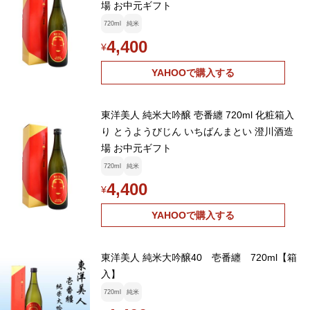
場 お中元ギフト
720ml
純米
4,400
¥
YAHOOで購入する
東洋美人 純米大吟醸 壱番纏 720ml 化粧箱入
り とうようびじん いちばんまとい 澄川酒造
場 お中元ギフト
720ml
純米
4,400
¥
YAHOOで購入する
東洋美人 純米大吟醸40 壱番纏 720ml【箱
入】
720ml
純米