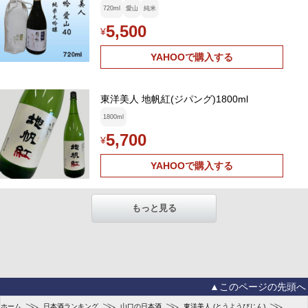
720ml
愛山
純米
5,500
¥
YAHOOで購入する
東洋美人 地帆紅(ジパング)1800ml
1800ml
5,700
¥
YAHOOで購入する
もっと見る
▲このページの先頭へ
≫
≫
≫
≫
ホーム
日本酒ランキング
山口の日本酒
東洋美人 (とうようびじん)