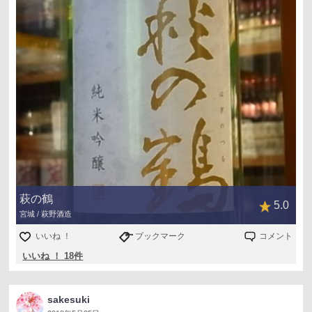
萩の鶴
5.0
宮城 / 萩野酒造
いいね ！
ブックマーク
コメント
いいね ！ 18件
sakesuki