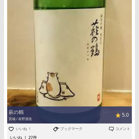
萩の鶴
5.0
宮城 / 萩野酒造
いいね ！
ブックマーク
コメント
いいね ！ 27件