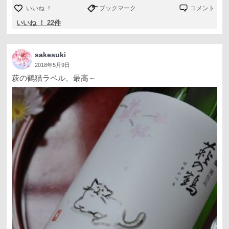
いいね ！
ブックマーク
コメント
いいね ！ 22件
sakesuki
2018年5月9日
萩の鶴猫ラベル、最高～