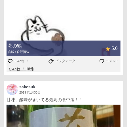
萩の鶴
5.0
宮城 / 萩野酒造
いいね ！
ブックマーク
コメント
いいね ！ 18件
sakesuki
2019年1月30日
甘味、酸味がきいてる最高の食中酒！！