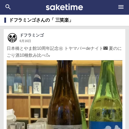
ドフラミンゴさんの「 三笑楽」
ドフラミンゴ
6月16日
日本橋とやま館10周年記念㊗️ トヤマバーdeナイト🌃 夏のに
ごり酒10種飲み比べ🍶