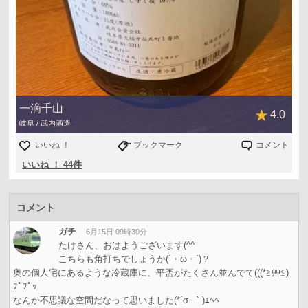
一滴千山
4.0
岐阜 / 武内酒造
いいね ！
ブックマーク
コメント
いいね ！ 44件
コメント
ガチ
6月15日 09時30分
たけさん、おはようございます(^^ゞ
こちらも角打ちでしょうか(´・ω・`)？
奥の個人宅にあるような冷蔵庫に、平盃がたくさん並んでて(((*≧艸≦)
ﾌﾟﾌﾟｯ
なんか不思議な空間だなって思いました(*´σｰ｀)ｴﾍﾍ