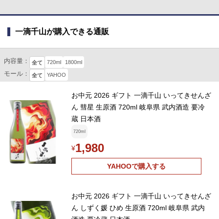
一滴千山が購入できる通販
内容量：
720ml
1800ml
全て
モール：
YAHOO
全て
お中元 2026 ギフト 一滴千山 いってきせんざ
ん 彗星 生原酒 720ml 岐阜県 武内酒造 要冷
蔵 日本酒
720ml
1,980
¥
YAHOOで購入する
お中元 2026 ギフト 一滴千山 いってきせんざ
ん しずく媛 ひめ 生原酒 720ml 岐阜県 武内