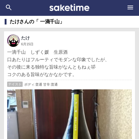
たけさんの「 一滴千山」
たけ
6月15日
一滴千山 しずく媛 生原酒
口あたりはフルーティでモダンな印象でしたが、
その後に来る独特な旨味がなんともねぇ🤣
コクのある旨味がなかなかです。
テイスト
ボディ:普通 甘辛:普通