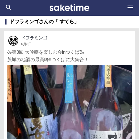
ドフラミンゴさんの「 すてら」
ドフラミンゴ
6月8日
🍶第3回 大吟醸を楽しむ会inつくば🍶
茨城の地酒の最高峰‼︎つくばに大集合！