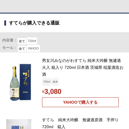
すてらが購入できる通販
内容量：
720ml
全て
モール：
YAHOO
全て
男女川みなのがわすてら 純米大吟醸 無濾過
火入 箱入り 720ml 日本酒 茨城県 稲葉酒造お
酒
720ml
純米
3,080
¥
YAHOOで購入する
すてら 純米大吟醸 無濾過原酒 手搾り
720ml 箱入