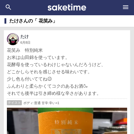
たけさんの「 花笑み」
たけ
6月8日
花笑み 特別純米
お米は山田錦を使っています。
花酵母を使っているわけじゃないんだろうけど、
どこかしらそれを感じさせる味わいです。
少し色も付いててね😉
ふんわりと柔らかくてコクのあるお酒🍶
それでも後半は引き締め様な辛さがあります。
テイスト
ボディ:普通 甘辛:辛い+1