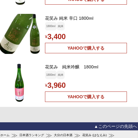
花笑み 純米 辛口 1800ml
1800ml
純米
3,400
¥
YAHOOで購入する
花笑み 純米吟醸 1800ml
1800ml
純米
3,960
¥
YAHOOで購入する
▲このページの先頭へ
≫
≫
≫
≫
ホーム
日本酒ランキング
大分の日本酒
花笑み (はなえみ)