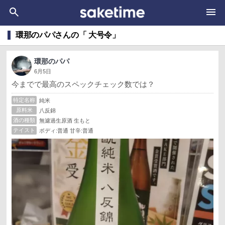
環那のパパさんの「 大号令」
環那のパパ
6月5日
今までで最高のスペックチェック数では？
特定名称
純米
原料米
八反錦
酒の種類
無濾過生原酒 生もと
テイスト
ボディ:普通 甘辛:普通