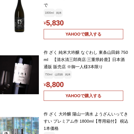
で
1800ml
純米
5,830
¥
YAHOOで購入する
作 ざく 純米大吟醸 なぐわし 東条山田錦 750
ml 【清水清三郎商店:三重県鈴鹿】日本酒
通販 販売店 ※御一人様3本限り
750ml
山田錦
純米
8,800
¥
YAHOOで購入する
作 ざく 大吟醸 陽山一滴水 ようざんいってき
すい プレミアム作 1800ml【専用箱付】 税込
1本価格