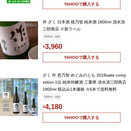
YAHOOで購入する
作 ざく 日本酒 穂乃智 純米酒 1800ml 清水清
三郎商店 ※新ラベル
1800ml
純米
3,960
¥
YAHOOで購入する
ざく 作 恵乃智 めぐみのとも 2018sake comp
etition 1位 純米吟醸酒 三重県 清水清三郎商店
1800ml 税込み1本価格 ※6本で送料無料
1800ml
純米
4,180
¥
YAHOOで購入する