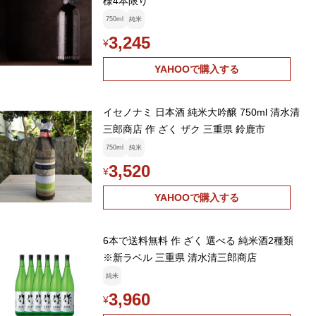
様4本限り
750ml
純米
3,245
¥
YAHOOで購入する
イセノナミ 日本酒 純米大吟醸 750ml 清水清
三郎商店 作 ざく ザク 三重県 鈴鹿市
750ml
純米
3,520
¥
YAHOOで購入する
6本で送料無料 作 ざく 選べる 純米酒2種類
※新ラベル 三重県 清水清三郎商店
純米
3,960
¥