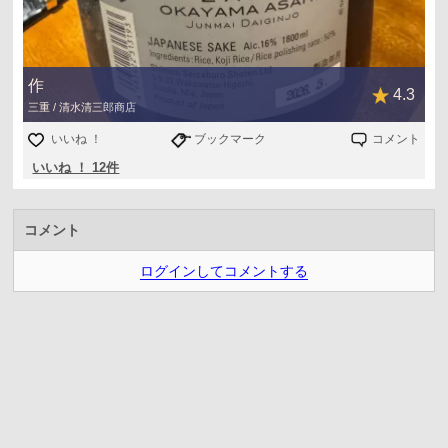
作
4.3
三重 / 清水清三郎商店
いいね ！
ブックマーク
コメント
いいね ！ 12件
コメント
ログインしてコメントする