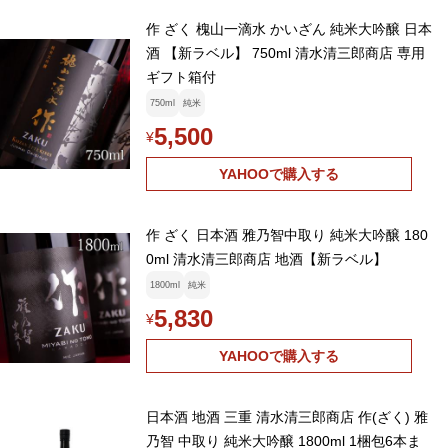
作 ざく 槐山一滴水 かいざん 純米大吟醸 日本
酒 【新ラベル】 750ml 清水清三郎商店 専用
ギフト箱付
750ml
純米
5,500
¥
YAHOOで購入する
作 ざく 日本酒 雅乃智中取り 純米大吟醸 180
0ml 清水清三郎商店 地酒【新ラベル】
1800ml
純米
5,830
¥
YAHOOで購入する
日本酒 地酒 三重 清水清三郎商店 作(ざく) 雅
乃智 中取り 純米大吟醸 1800ml 1梱包6本ま