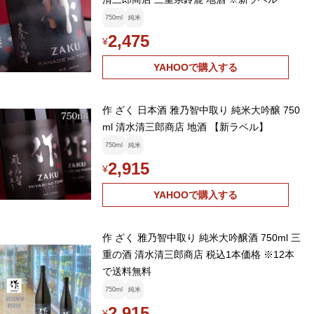
750ml
純米
2,475
¥
YAHOOで購入する
作 ざく 日本酒 雅乃智中取り 純米大吟醸 750
ml 清水清三郎商店 地酒 【新ラベル】
750ml
純米
2,915
¥
YAHOOで購入する
作 ざく 雅乃智中取り 純米大吟醸酒 750ml 三
重の酒 清水清三郎商店 税込1本価格 ※12本
で送料無料
750ml
純米
2,915
¥