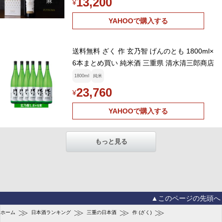
13,200
¥
YAHOOで購入する
送料無料 ざく 作 玄乃智 げんのとも 1800ml×
6本まとめ買い 純米酒 三重県 清水清三郎商店
1800ml
純米
23,760
¥
YAHOOで購入する
もっと見る
▲このページの先頭へ
≫
≫
≫
≫
ホーム
日本酒ランキング
三重の日本酒
作 (ざく)