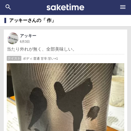
アッキーさんの「 作」
アッキー
6月3日
当たり外れが無く、全部美味しい。
テイスト
ボディ:普通 甘辛:甘い+1