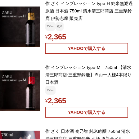
作 ざく インプレッション type-H 純米無濾過
原酒 日本酒 750ml 清水清三郎商店 三重県鈴
鹿 伊勢志摩 販売店
750ml
純米
2,365
¥
YAHOOで購入する
作 インプレッション type-M 750ml 【清水
清三郎商店:三重県鈴鹿】※お一人様4本限り
日本酒
750ml
2,365
¥
YAHOOで購入する
作 ざく 日本酒 奏乃智 純米吟醸 750ml 清水
清三郎商店 三重県鈴鹿 地酒 ※新ラベル