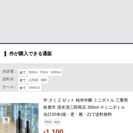
作が購入できる通販
内容量：
300ml
750ml
1800ml
全て
原料米：
山田錦
雄町
全て
モール：
YAHOO
全て
作 ざく Z ゼット 純米吟醸 ミニボトル 三重県
鈴鹿市 清水清三郎商店 300ml ※ミニボトル
合計20本(穂・恵・雅・Z)で送料無料
300ml
純米
1,100
¥