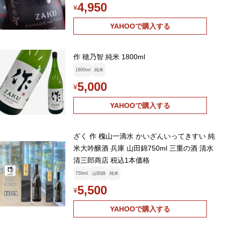
4,950
¥
YAHOOで購入する
作 穂乃智 純米 1800ml
1800ml
純米
5,000
¥
YAHOOで購入する
ざく 作 槐山一滴水 かいざんいってきすい 純
米大吟醸酒 兵庫 山田錦750ml 三重の酒 清水
清三郎商店 税込1本価格
750ml
山田錦
純米
5,500
¥
YAHOOで購入する