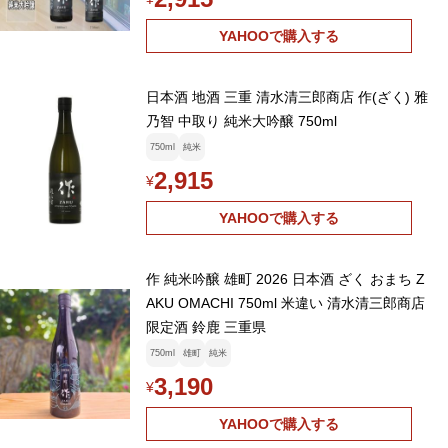
YAHOOで購入する
日本酒 地酒 三重 清水清三郎商店 作(ざく) 雅
乃智 中取り 純米大吟醸 750ml
750ml
純米
2,915
¥
YAHOOで購入する
作 純米吟醸 雄町 2026 日本酒 ざく おまち Z
AKU OMACHI 750ml 米違い 清水清三郎商店
限定酒 鈴鹿 三重県
750ml
雄町
純米
3,190
¥
YAHOOで購入する