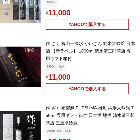
1800ml
11,000
¥
YAHOOで購入する
作 ざく 槐山一滴水 かいざん 純米大吟醸 日本
酒 【新ラベル】 1800ml 清水清三郎商店 専
用ギフト箱付
1800ml
純米
11,000
¥
YAHOOで購入する
作 ざく 布都麻 FUTSUMA 雄町 純米大吟醸 7
50ml 専用ギフト箱付 日本酒 地酒 清水清三郎
商店 三重県鈴鹿
750ml
雄町
純米