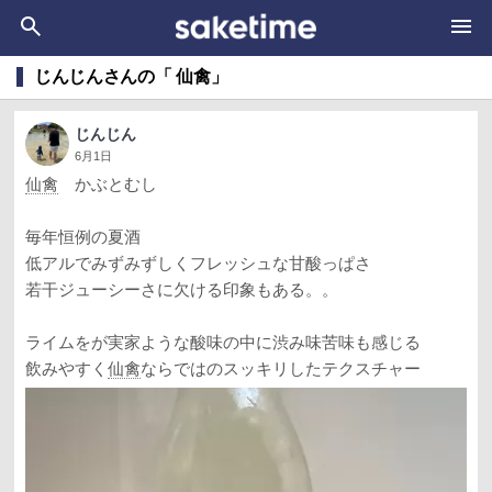
じんじんさんの「 仙禽」
じんじん
6月1日
仙禽
かぶとむし
毎年恒例の夏酒
低アルでみずみずしくフレッシュな甘酸っぱさ
若干ジューシーさに欠ける印象もある。。
ライムをが実家ような酸味の中に渋み味苦味も感じる
飲みやすく
仙禽
ならではのスッキリしたテクスチャー