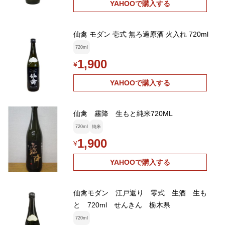
YAHOOで購入する
仙禽 モダン 壱式 無ろ過原酒 火入れ 720ml
720ml
1,900
¥
YAHOOで購入する
仙禽 霧降 生もと純米720ML
720ml
純米
1,900
¥
YAHOOで購入する
仙禽モダン 江戸返り 零式 生酒 生も
と 720ml せんきん 栃木県
720ml