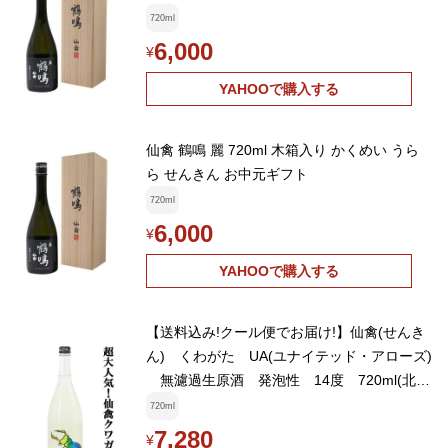
720ml
6,000
¥
YAHOOで購入する
仙禽 鶴鳴 麗 720ml 木箱入り かくめい うら
ら せんきん お中元ギフト
720ml
6,000
¥
YAHOOで購入する
【送料込み!クール便でお届け!】仙禽(せんき
ん) くわがた UA(ユナイテッド・アローズ)
無濾過生原酒 発泡性 14度 720ml(北海
道・沖縄は送料+990円)(k)
720ml
7,280
¥