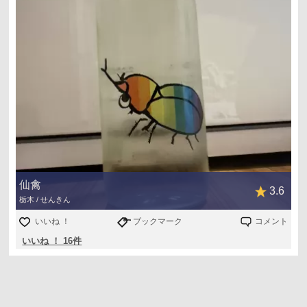
仙禽
3.6
栃木 / せんきん
いいね ！
ブックマーク
コメント
いいね ！ 16件