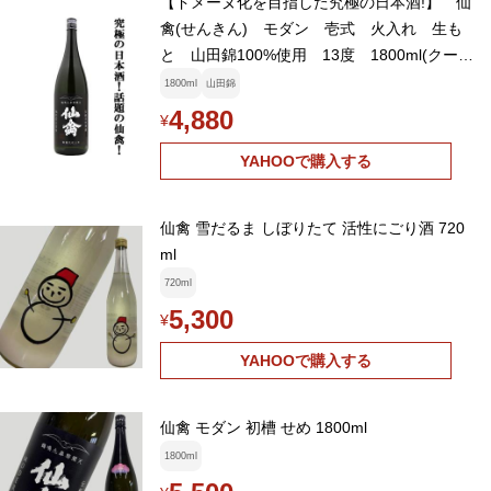
【ドメーヌ化を目指した究極の日本酒!】 仙
禽(せんきん) モダン 壱式 火入れ 生も
と 山田錦100%使用 13度 1800ml(クール
便配送推奨)(k)
1800ml
山田錦
4,880
¥
YAHOOで購入する
仙禽 雪だるま しぼりたて 活性にごり酒 720
ml
720ml
5,300
¥
YAHOOで購入する
仙禽 モダン 初槽 せめ 1800ml
1800ml