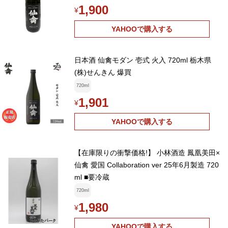
1,900
¥
YAHOOで購入する
日本酒 仙禽モダン 壱式 火入 720ml 栃木県
(株)せんきん 爆買
720ml
1,901
¥
YAHOOで購入する
【在庫限りの衝撃価格!】 小林酒造 鳳凰美田×
仙禽 愛国 Collaboration ver 25年6月製造 720
ml ■要冷蔵
720ml
1,980
¥
YAHOOで購入する