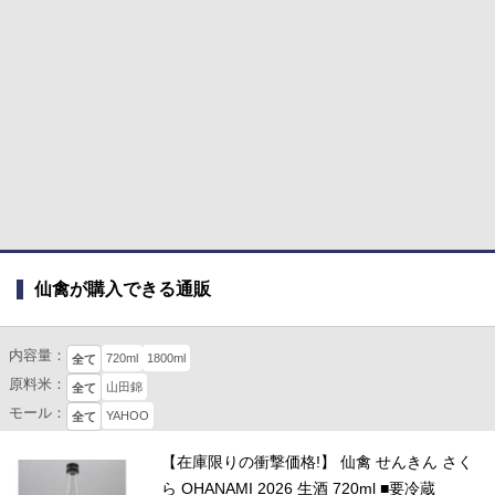
仙禽が購入できる通販
内容量：
720ml
1800ml
全て
原料米：
山田錦
全て
モール：
YAHOO
全て
【在庫限りの衝撃価格!】 仙禽 せんきん さく
ら OHANAMI 2026 生酒 720ml ■要冷蔵