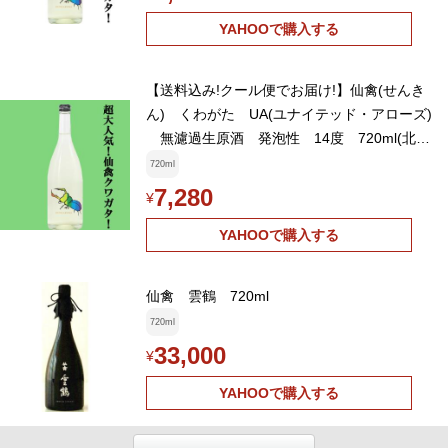
YAHOOで購入する
【送料込み!クール便でお届け!】仙禽(せんき
ん) くわがた UA(ユナイテッド・アローズ)
無濾過生原酒 発泡性 14度 720ml(北海
道・沖縄は送料+990円)(k)
720ml
7,280
¥
YAHOOで購入する
仙禽 雲鶴 720ml
720ml
33,000
¥
YAHOOで購入する