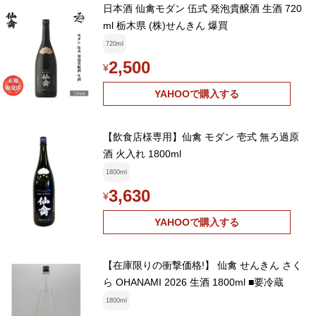
日本酒 仙禽モダン 伍式 発泡貴醸酒 生酒 720
ml 栃木県 (株)せんきん 爆買
720ml
2,500
¥
YAHOOで購入する
【飲食店様専用】仙禽 モダン 壱式 無ろ過原
酒 火入れ 1800ml
1800ml
3,630
¥
YAHOOで購入する
【在庫限りの衝撃価格!】 仙禽 せんきん さく
ら OHANAMI 2026 生酒 1800ml ■要冷蔵
1800ml