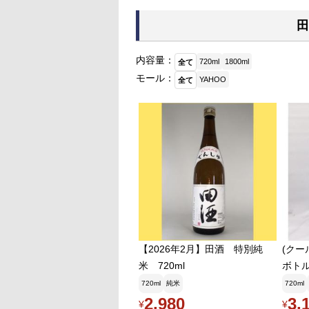
田
内容量：
720ml
1800ml
全て
モール：
YAHOO
全て
【2026年2月】田酒 特別純
(クー
米 720ml
ボトル
ml日
720ml
純米
720ml
月)
2,980
3,
¥
¥