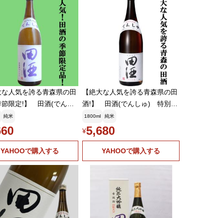
大な人気を誇る青森県の田
【絶大な人気を誇る青森県の田
節限定!】 田酒(でんし
酒!】 田酒(でんしゅ) 特別純
特別純米酒 古城錦(こじ
米酒 精米歩合55% 1800ml
純米
1800ml
純米
しき) 精米歩合55% 1
(クール便推奨)(a)(k)
660
5,680
¥
l(クール便推奨)(k)
YAHOOで購入する
YAHOOで購入する