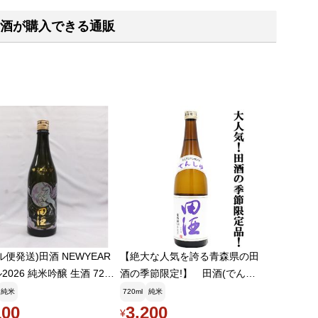
酒が購入できる通販
ル便発送)田酒 NEWYEAR
【絶大な人気を誇る青森県の田
2026 純米吟醸 生酒 720
酒の季節限定!】 田酒(でんし
本酒 干支ラベル(2025年12
ゅ) 特別純米酒 古城錦(こじ
純米
720ml
純米
ょうにしき) 精米歩合55% 7
100
3,200
¥