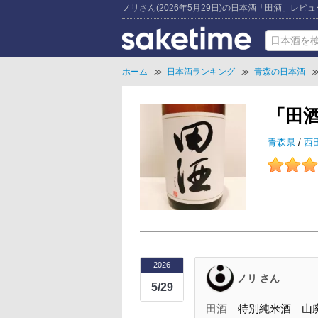
ノリさん(2026年5月29日)の日本酒「田酒」レビュ
ホーム
≫
日本酒ランキング
≫
青森の日本酒
「田
青森県
/
西
2026
ノリ さん
5/29
田酒
特別純米酒 山