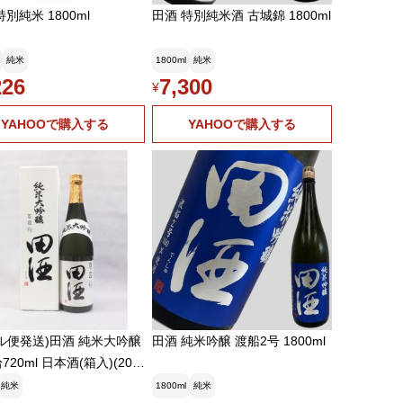
特別純米 1800ml
田酒 特別純米酒 古城錦 1800ml
純米
1800ml
純米
226
7,300
¥
YAHOOで購入する
YAHOOで購入する
便発送)田酒 純米大吟醸
田酒 純米吟醸 渡船2号 1800ml
20ml 日本酒(箱入)(202
月)
純米
1800ml
純米