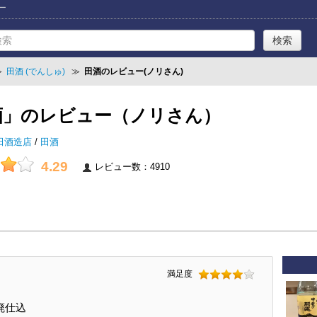
ー
≫
田酒 (でんしゅ)
≫
田酒のレビュー(ノリさん)
酒」のレビュー（ノリさん）
田酒造店
/
田酒
4.29
レビュー数：4910
満足度
廃仕込