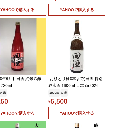
20ml(四合瓶)(クール便推奨)(k)
YAHOOで購入する
YAHOOで購入する
26年6月】田酒 純米吟醸
(おひとり様6本まで)田酒 特別
720ml
純米酒 1800ml 日本酒(2026年1
月)
純米
1800ml
純米
250
5,500
¥
YAHOOで購入する
YAHOOで購入する