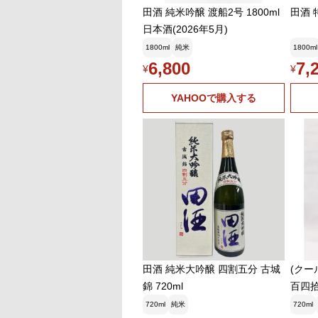
田酒 純米吟醸 渡船2号 1800ml
田酒 
日本酒(2026年5月)
1800ml
純米
1800ml
6,800
7,
¥
¥
YAHOOで購入する
田酒 純米大吟醸 四割五分 古城
(クール
錦 720ml
百四拾7
6年4
720ml
純米
720ml