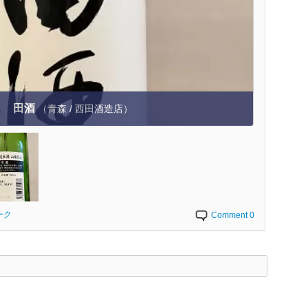
田酒
（青森 / 西田酒造店）
ーク
Comment 0
く