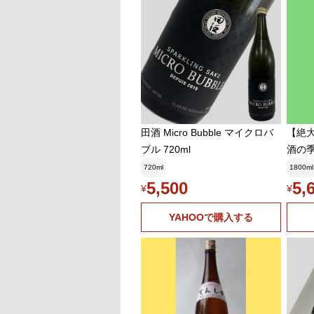
田酒 Micro Bubble マイクロバ
【絶
ブル 720ml
酒の季
ゅ) 
720ml
1800ml
ょうに
5,500
5,
¥
¥
800m
YAHOOで購入する