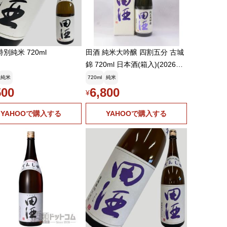
特別純米 720ml
田酒 純米大吟醸 四割五分 古城
錦 720ml 日本酒(箱入)(2026年3
月)
純米
720ml
純米
500
6,800
¥
YAHOOで購入する
YAHOOで購入する