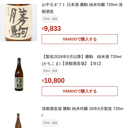
お中元ギフト 日本酒 勝駒 純米吟醸 720ml 清
都酒造
720ml
純米
9,833
¥
YAHOOで購入する
【製造2026年5月以降】勝駒 純米酒 720ml
(かちこま)【清都酒造場】【冷1】
720ml
純米
10,800
¥
YAHOOで購入する
清都酒造場 勝駒 純米吟醸 26年6月製造 720m
l
720ml
純米