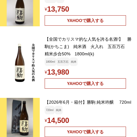
13,750
¥
YAHOOで購入する
【全国でカリスマ的な人気を誇る名酒!】 勝
駒(かちこま) 純米酒 火入れ 五百万石
精米歩合50% 1800ml(k)
1800ml
五百万石
純米
13,980
¥
YAHOOで購入する
【2026年6月・箱付】勝駒 純米吟醸 720ml
720ml
純米
14,500
¥
YAHOOで購入する