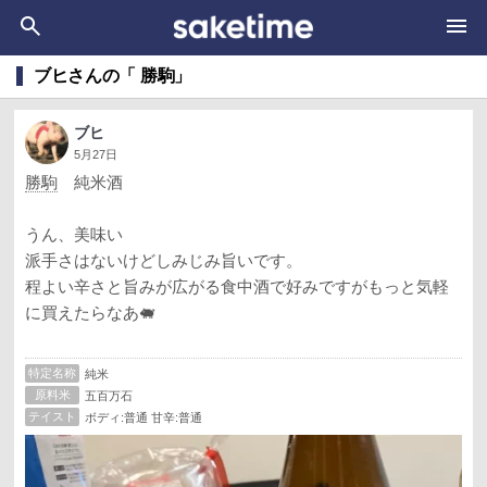
ブヒさんの「 勝駒」
ブヒ
5月27日
勝駒
純米酒
うん、美味い
派手さはないけどしみじみ旨いです。
程よい辛さと旨みが広がる食中酒で好みですがもっと気軽
に買えたらなあ🐖
特定名称
純米
原料米
五百万石
テイスト
ボディ:普通 甘辛:普通