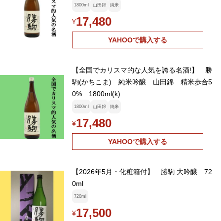
1800ml
山田錦
純米
17,480
¥
YAHOOで購入する
【全国でカリスマ的な人気を誇る名酒!】 勝
駒(かちこま) 純米吟醸 山田錦 精米歩合5
0% 1800ml(k)
1800ml
山田錦
純米
17,480
¥
YAHOOで購入する
【2026年5月・化粧箱付】 勝駒 大吟醸 72
0ml
720ml
17,500
¥