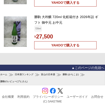
YAHOOで購入する
勝駒 大吟醸 720ml 化粧箱付き 2026年詰 ギ
フト 御中元 お中元
720ml
27,500
¥
YAHOOで購入する
▲このページの先頭へ
≫
≫
≫
≫
ホーム
日本酒ランキング
富山の日本酒
勝駒 (かちこま)
勝駒のレビュー(ブヒさん)
会社概要
利用規約
プライバシーポリシー
ユーザーガイド
お問合せ
(C) SAKETIME