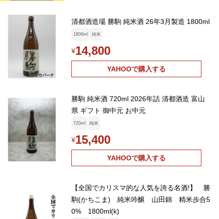
清都酒造場 勝駒 純米酒 26年3月製造 1800ml
1800ml
純米
14,800
¥
YAHOOで購入する
勝駒 純米酒 720ml 2026年詰 清都酒造 富山
県 ギフト 御中元 お中元
720ml
純米
15,400
¥
YAHOOで購入する
【全国でカリスマ的な人気を誇る名酒!】 勝
駒(かちこま) 純米吟醸 山田錦 精米歩合5
0% 1800ml(k)