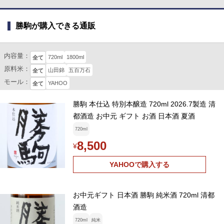
勝駒が購入できる通販
内容量：
720ml
1800ml
全て
原料米：
山田錦
五百万石
全て
モール：
YAHOO
全て
勝駒 本仕込 特別本醸造 720ml 2026.7製造 清
都酒造 お中元 ギフト お酒 日本酒 夏酒
720ml
8,500
¥
YAHOOで購入する
お中元ギフト 日本酒 勝駒 純米酒 720ml 清都
酒造
720ml
純米