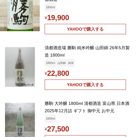
1800ml
19,900
¥
YAHOOで購入する
清都酒造場 勝駒 純米吟醸 山田錦 26年5月製
造 1800ml
1800ml
山田錦
純米
22,800
¥
YAHOOで購入する
勝駒 大吟醸 1800ml 清都酒造 富山県 日本酒
2025年12月詰 ギフト 御中元 お中元
1800ml
27,500
¥