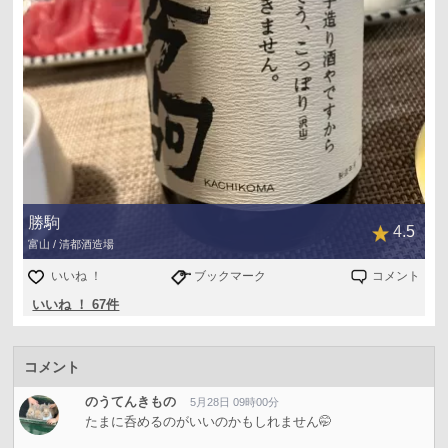
勝駒
4.5
富山 / 清都酒造場
いいね ！
ブックマーク
コメント
いいね ！ 67件
コメント
のうてんきもの
5月28日 09時00分
たまに呑めるのがいいのかもしれません🤭