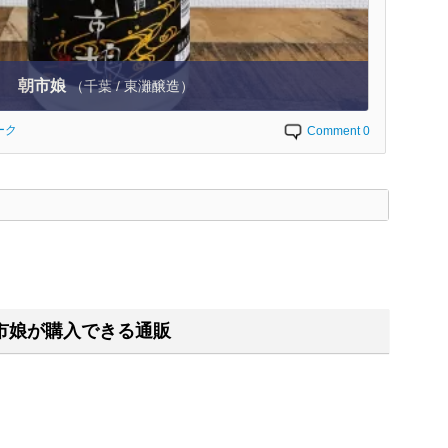
朝市娘
（千葉 / 東灘醸造）
ーク
Comment 0
く
市娘が購入できる通販