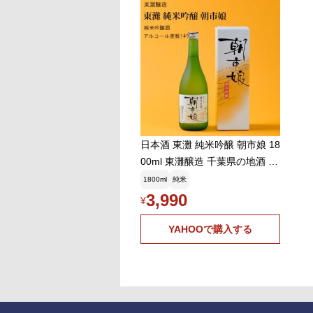
日本酒 東灘 純米吟醸 朝市娘 18
00ml 東灘醸造 千葉県の地酒 送
料無料
1800ml
純米
3,990
¥
YAHOOで購入する