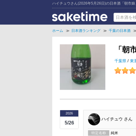
ハイチュウさん(2026年5月26日)の日本酒「朝市
ホーム
≫
日本酒ランキング
≫
千葉の日本酒
「朝
千葉県
/
東
2026
ハイチュウ さん
5/26
特定名称
純米