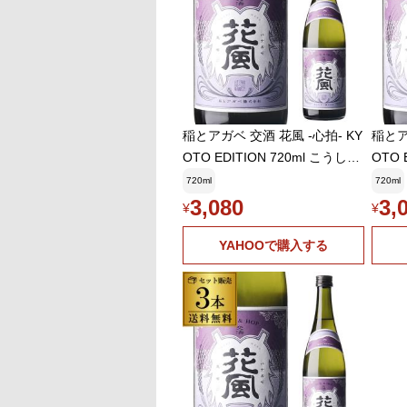
稲とアガベ 交酒 花風 -心拍- KY
稲とア
OTO EDITION 720ml こうしゅ
OTO 
はなかぜ craft sake クラフトサ
はなかぜ
720ml
720ml
ケ 秋田県 男鹿市 [クール配送]
3,080
3,
¥
¥
YAHOOで購入する