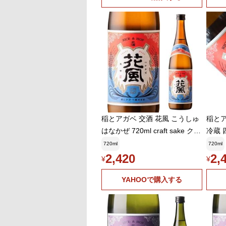
稲とアガベ 交酒 花風 こうしゅ
稲とア
はなかぜ 720ml craft sake クラ
冷蔵 四合瓶 日本酒 清酒 秋田
フトサケ 秋田県 男鹿市 [クール
稲と
720ml
720ml
配送] 虎S
2,420
2,
¥
¥
YAHOOで購入する