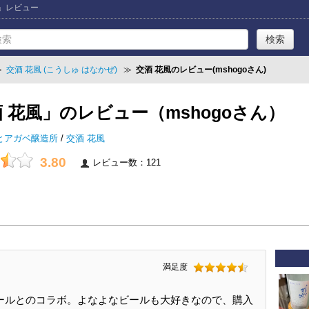
風」レビュー
≫
交酒 花風 (こうしゅ はなかぜ)
≫
交酒 花風のレビュー(mshogoさん)
 花風」のレビュー（mshogoさん）
とアガベ醸造所
/
交酒 花風
3.80
レビュー数：121
満足度
ールとのコラボ。よなよなビールも大好きなので、購入