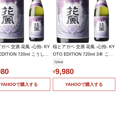
ガベ 交酒 花風 -心拍- KY
稲とアガベ 交酒 花風 -心拍- KY
EDITION 720ml こうしゅ
OTO EDITION 720ml 3本 こう
 craft sake クラフトサ
しゅ はなかぜ craft sake クラフ
720ml
ケ 秋田県 男鹿市 [クール配送]
トサケ 秋田県 男鹿市 [クール配
080
9,980
¥
送]
YAHOOで購入する
YAHOOで購入する