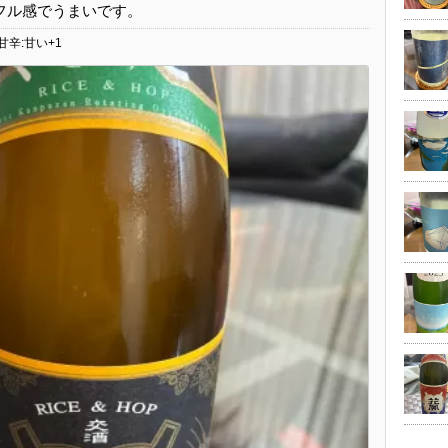
フル感でうまいです。
甘辛:甘い+1