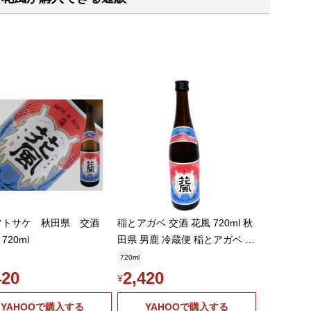
フトサケ 秋田県 交酒
稲とアガベ 交酒 花風 720ml 秋
720ml
田県 男鹿 冷蔵便 稲とアガベ 要
冷蔵
720ml
420
2,420
¥
YAHOOで購入する
YAHOOで購入する