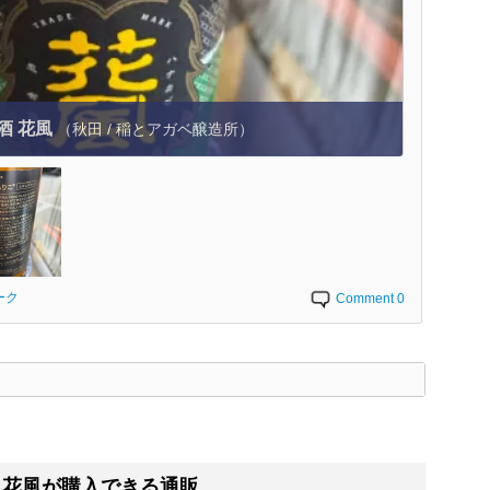
酒 花風
（秋田 / 稲とアガベ醸造所）
ーク
Comment 0
く
 花風が購入できる通販