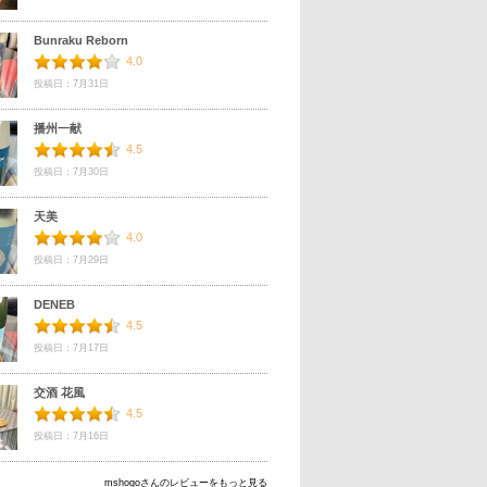
Bunraku Reborn
4.0
投稿日：7月31日
播州一献
4.5
投稿日：7月30日
天美
4.0
投稿日：7月29日
DENEB
4.5
投稿日：7月17日
交酒 花風
4.5
投稿日：7月16日
mshogoさんのレビューをもっと見る