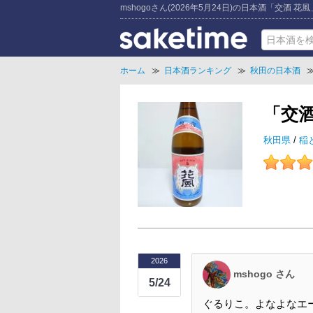
mshogoさん(2026年5月24日)の日本酒「交酒 花
ホーム
≫
日本酒ランキング
≫
秋田の日本酒
「交酒
秋田県
/
稲
2026
mshogo さん
5/24
ぐるりこ。よなよなエ