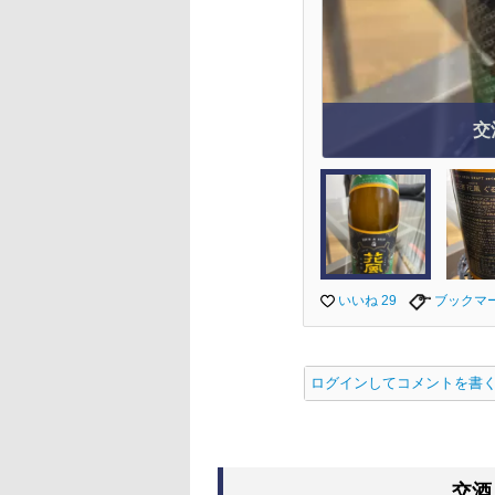
交
いいね 29
ブックマ
ログインしてコメントを書
交酒