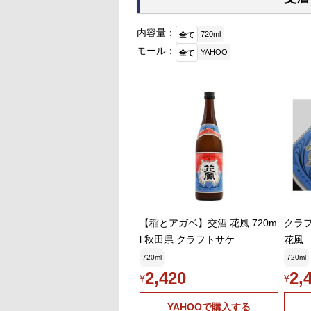
内容量：
720ml
全て
モール：
YAHOO
全て
【稲とアガベ】交酒 花風 720m
クラ
l 秋田県 クラフトサケ
花風 
720ml
720ml
2,420
2,
¥
¥
YAHOOで購入する