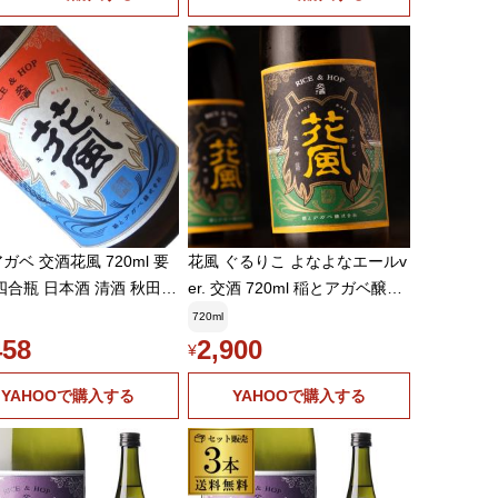
ガベ 交酒花風 720ml 要
花風 ぐるりこ よなよなエールv
er. 交酒 720ml 稲とアガベ醸造
アガベ醸造所 いねとあがべ
所 秋田県 クラフトサケ 通販
720ml
【クール便指定】
458
2,900
¥
YAHOOで購入する
YAHOOで購入する