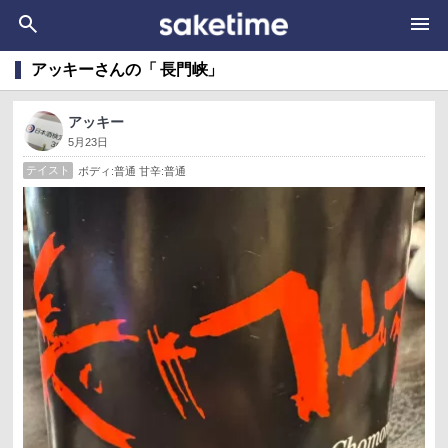
アッキーさんの「 長門峡」
アッキー
5月23日
テイスト
ボディ:普通 甘辛:普通