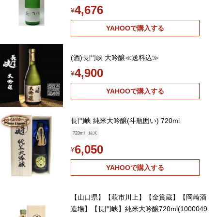
4,676
¥
YAHOOで購入する
(酒)長門峡 大吟醸≪送料込≫
4,900
¥
YAHOOで購入する
長門峡 純米大吟醸(斗瓶囲い) 720ml
720ml
純米
6,050
¥
YAHOOで購入する
【山口県】【萩市川上】【金賞蔵】【岡崎酒
造場】【長門峡】純米大吟醸720ml(1000049