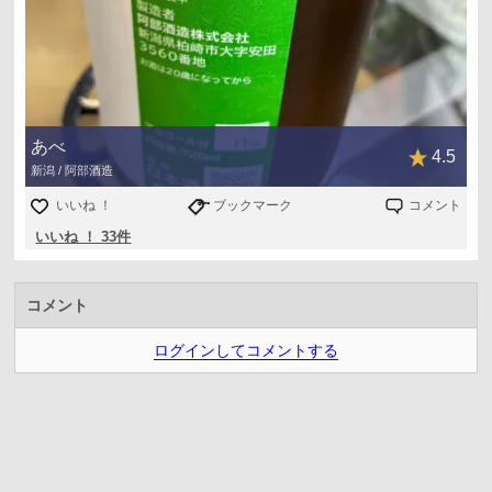
あべ
4.5
新潟 / 阿部酒造
いいね ！
ブックマーク
コメント
いいね ！ 33件
コメント
ログインしてコメントする