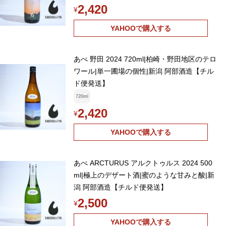
2,420
¥
YAHOOで購入する
あべ 野田 2024 720ml|柏崎・野田地区のテロ
ワール|単一圃場の個性|新潟 阿部酒造【チル
ド便発送】
720ml
2,420
¥
YAHOOで購入する
あべ ARCTURUS アルクトゥルス 2024 500
ml|極上のデザート酒|蜜のような甘みと酸|新
潟 阿部酒造【チルド便発送】
2,500
¥
YAHOOで購入する