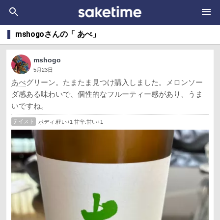
mshogoさんの「 あべ」
mshogo
5月23日
あべ
グリーン。たまたま見つけ購入しました。メロンソー
ダ感ある味わいで、個性的なフルーティー感があり、うま
いですね。
テイスト
ボディ:軽い+1 甘辛:甘い+1