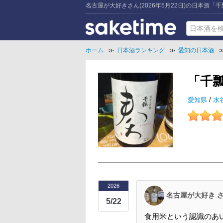
名古屋が大好きさん(2026年5月22日)の日本酒「
ホーム
≫
日本酒ランキング
≫
愛知の日本酒
「千
愛知県
/
水
2026
名古屋が大好き 
5/22
食用米という認識のあ