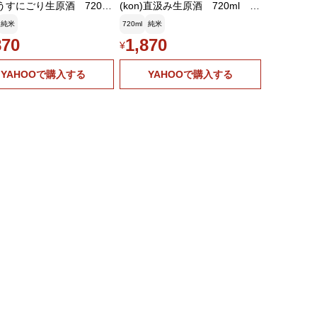
n)うすにごり生原酒 720ml
(kon)直汲み生原酒 720ml 丹
造Ver.【愛知県愛西
生酒造Ver.【愛知県愛西市 水
純米
720ml
純米
水谷酒造】
谷酒造】
870
1,870
¥
YAHOOで購入する
YAHOOで購入する