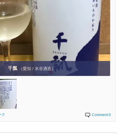
千瓢
（愛知 / 水谷酒造）
ーク
Comment 0