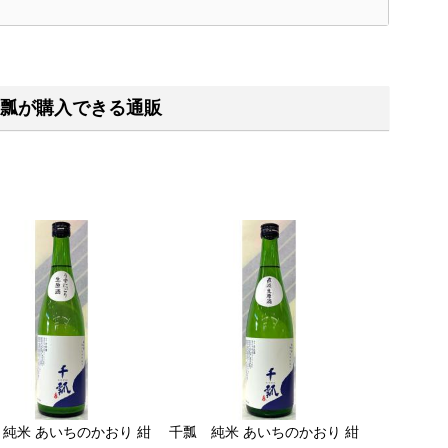
く
瓢が購入できる通販
純米 あいちのかおり 紺
千瓢 純米 あいちのかおり 紺