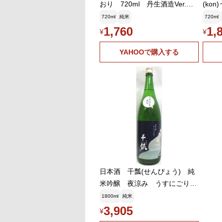
おり 720ml 丹生酒造Ver.
(ko
【愛知県愛西市 水谷酒造】
丹生酒
720ml
純米
720ml
市 
1,760
1,
¥
¥
YAHOOで購入する
日本酒 千瓢(せんぴょう) 純
米吟醸 夜涼み うすにごり
≪火入れ≫ 1800ml 【水谷酒
1800ml
純米
造・丹生酒造】
3,905
¥