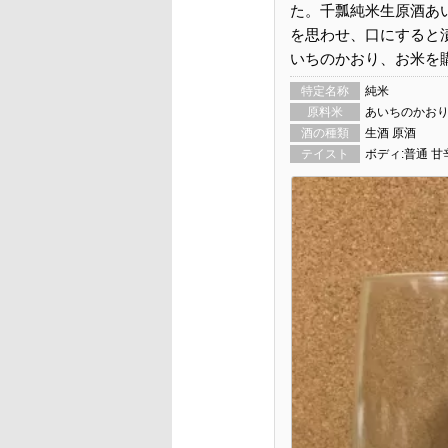
た。千瓢純米生原酒あ
を思わせ、口にすると
いちのかおり、お米を
特定名称
純米
原料米
あいちのかお
酒の種類
生酒 原酒
テイスト
ボディ:普通 甘