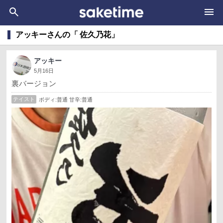
アッキーさんの「 佐久乃花」
アッキー
5月16日
裏バージョン
テイスト
ボディ:普通 甘辛:普通