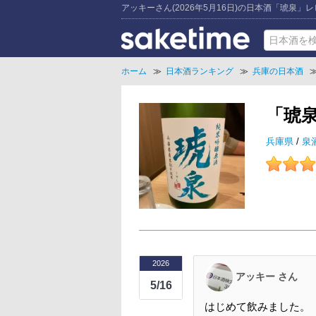
アッキーさん(2026年5月16日)の日本酒「琥泉」
ホーム
≫
日本酒ランキング
≫
兵庫の日本酒
「琥
兵庫県
/
泉
2026
アッキー さん
5/16
はじめて飲みました。