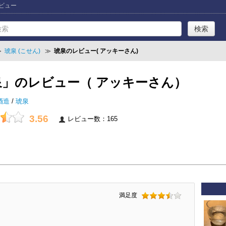
レビュー
≫
琥泉 (こせん)
≫
琥泉のレビュー( アッキーさん)
泉」のレビュー（ アッキーさん）
酒造
/
琥泉
3.56
レビュー数：165
満足度