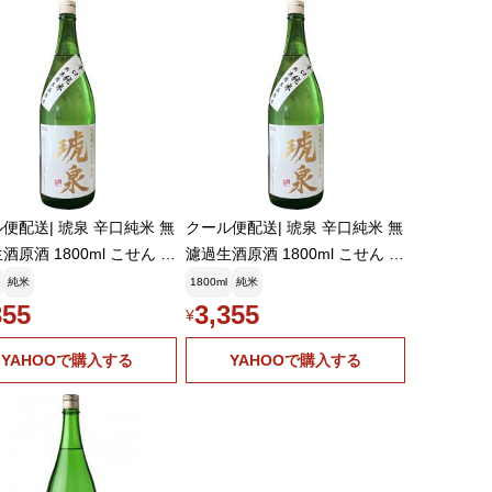
便配送| 琥泉 辛口純米 無
クール便配送| 琥泉 辛口純米 無
酒原酒 1800ml こせん 泉
濾過生酒原酒 1800ml こせん 泉
お中元ギフト
酒造 お中元ギフト
純米
1800ml
純米
355
3,355
¥
YAHOOで購入する
YAHOOで購入する