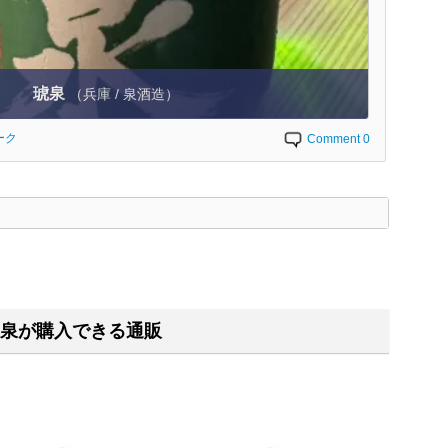
琥泉
（兵庫 / 泉酒造）
ーク
Comment 0
く
泉が購入できる通販