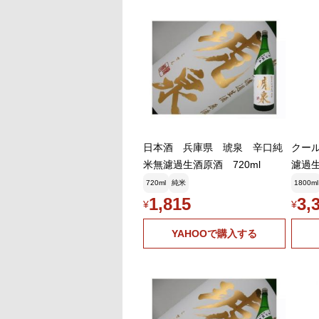
日本酒 兵庫県 琥泉 辛口純
クール
米無濾過生酒原酒 720ml
濾過生
酒造 
720ml
純米
1800ml
1,815
3,
¥
¥
YAHOOで購入する