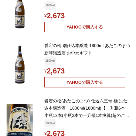
1800ml
2,673
¥
YAHOOで購入する
愛宕の松 別仕込本醸造 1800ml あたごのまつ
新澤醸造店 お中元ギフト
1800ml
2,673
¥
YAHOOで購入する
愛宕の松(あたごのまつ) 仕込六三号 極 別仕
込本醸造酒 1800ml(1800ml)【一升瓶6本・
小瓶12本(小瓶2本で一升瓶1本換算)超のご注
文は送料別途追加】
1800ml
2,673
¥