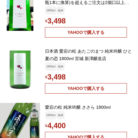
瓶1本に換算)を超えるご注文は2個口以上と
なり送料別途追加】
1800ml
純米
3,498
¥
YAHOOで購入する
日本酒 愛宕の松 あたごのまつ 純米吟醸 ひと
夏の恋 1800ml 宮城 新澤醸造店
1800ml
純米
3,498
¥
YAHOOで購入する
愛宕の松 純米吟醸 ささら 1800ml
1800ml
純米
4,400
¥
YAHOOで購入する