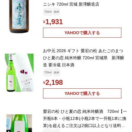
ニシキ 720ml 宮城 新澤醸造店
720ml
純米
1,931
¥
YAHOOで購入する
お中元 2026 ギフト 愛宕の松 あたごのまつ
ひと夏の恋 純米吟醸 720ml 宮城県 新澤醸
造 要冷蔵 日本酒
720ml
純米
2,198
¥
YAHOOで購入する
愛宕の松 ひと夏の恋 純米吟醸酒 720ml【一
升瓶6本・小瓶12本(小瓶2本で一升瓶1本に換
算)を超えるご注文は2個口以上となり送料別