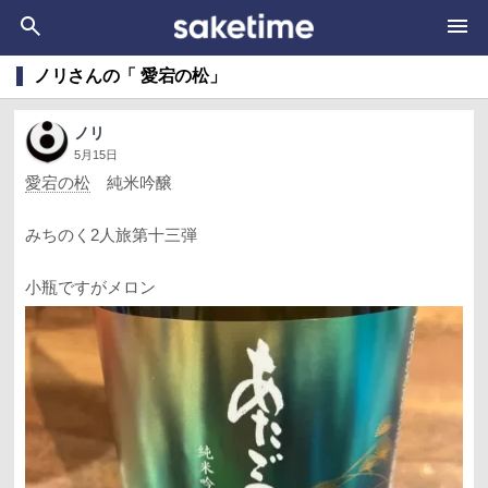
ノリさんの「 愛宕の松」
ノリ
5月15日
愛宕の松
純米吟醸
みちのく2人旅第十三弾
小瓶ですがメロン