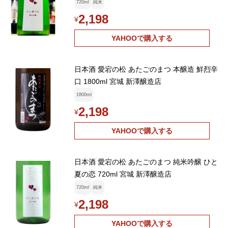
途追加】
720ml
純米
2,198
¥
YAHOOで購入する
日本酒 愛宕の松 あたごのまつ 本醸造 鮮烈辛
口 1800ml 宮城 新澤醸造店
1800ml
2,198
¥
YAHOOで購入する
日本酒 愛宕の松 あたごのまつ 純米吟醸 ひと
夏の恋 720ml 宮城 新澤醸造店
720ml
純米
2,198
¥
YAHOOで購入する