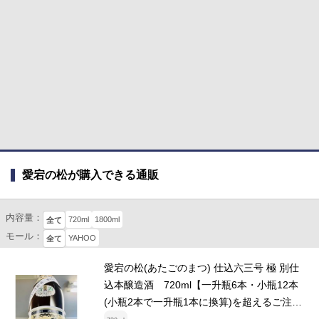
愛宕の松が購入できる通販
内容量：
720ml
1800ml
全て
モール：
YAHOO
全て
愛宕の松(あたごのまつ) 仕込六三号 極 別仕
込本醸造酒 720ml【一升瓶6本・小瓶12本
(小瓶2本で一升瓶1本に換算)を超えるご注文