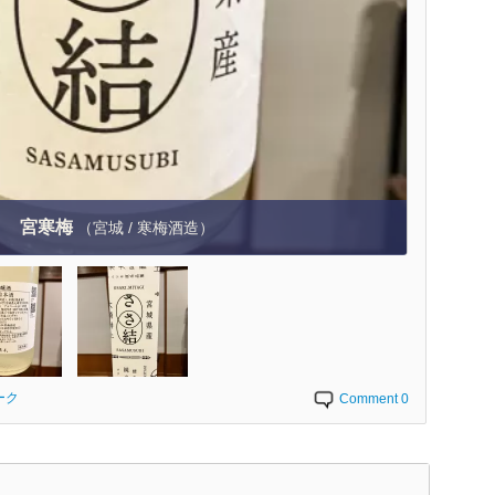
宮寒梅
（宮城 / 寒梅酒造）
ーク
Comment 0
く