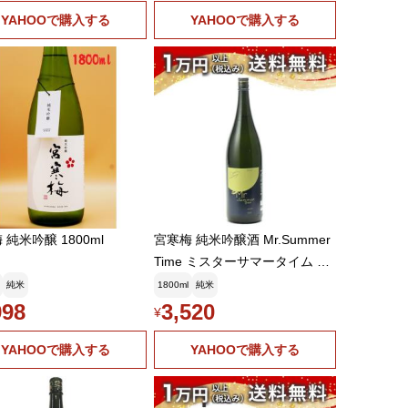
YAHOOで購入する
YAHOOで購入する
 純米吟醸 1800ml
宮寒梅 純米吟醸酒 Mr.Summer
Time ミスターサマータイム 18
00ml 2025年5月以降詰め 日本
純米
1800ml
純米
酒 ギフト 贈答品 プレゼント あ
998
3,520
¥
すつく 父の日 お中元
YAHOOで購入する
YAHOOで購入する