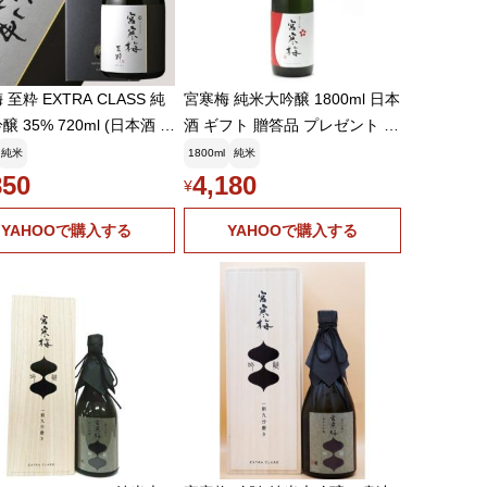
至粋 EXTRA CLASS 純
宮寒梅 純米大吟醸 1800ml 日本
 35% 720ml (日本酒 ギ
酒 ギフト 贈答品 プレゼント あ
(箱付き) 父の日 御歳暮 御
すつく 父の日 お中元 のし お酒
純米
1800ml
純米
850
4,180
¥
YAHOOで購入する
YAHOOで購入する