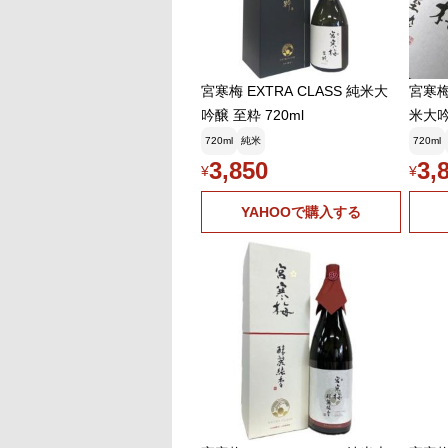
宮寒梅 EXTRA CLASS 純米大
宮寒梅 
吟醸 至粋 720ml
米大吟醸
フト)
720ml
純米
720ml
年賀
3,850
3,
¥
¥
YAHOOで購入する