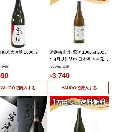
 純米大吟醸 1800ml
宮寒梅 純米 鶯咲 1800ml 2025
年4月以降詰め 日本酒 お中元
御中元 暑中見舞い あすつく ギ
純米
1800ml
純米
フト のし 贈答品 父の日 プレゼ
590
3,740
¥
ント お酒
YAHOOで購入する
YAHOOで購入する