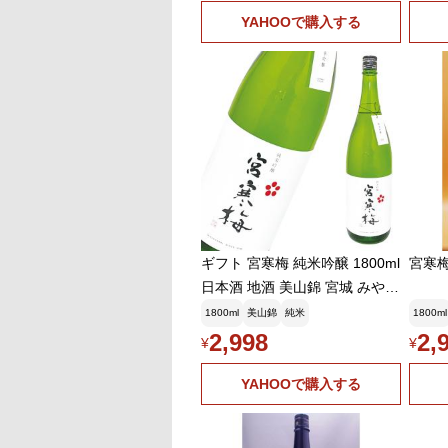
YAHOOで購入する
ギフト 宮寒梅 純米吟醸 1800ml
宮寒梅
日本酒 地酒 美山錦 宮城 みやか
んばい プレゼント
1800ml
美山錦
純米
1800ml
2,998
2,
¥
¥
YAHOOで購入する