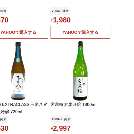
純米
720ml
純米
870
1,980
¥
YAHOOで購入する
YAHOOで購入する
 EXTRACLASS 三米八旨
宮寒梅 純米吟醸 1800ml
吟醸 720ml
純米
1800ml
純米
530
2,997
¥