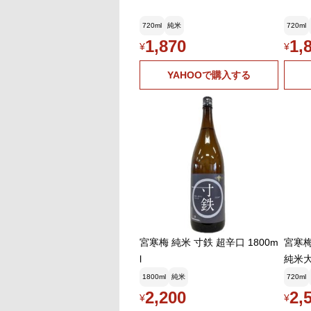
720ml
純米
720ml
1,870
1,
¥
¥
YAHOOで購入する
宮寒梅 純米 寸鉄 超辛口 1800m
宮寒梅
l
純米大
1800ml
純米
720ml
2,200
2,
¥
¥