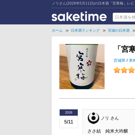
ノリさん(2026年5月11日)の日本酒「宮寒梅」レ
ホーム
≫
日本酒ランキング
≫
宮城の日本酒
「宮
宮城県
/
寒
2026
ノリ さん
5/11
ささ結 純米大吟醸