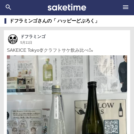
ドフラミンゴさんの「 ハッピーどぶろく」
ドフラミンゴ
5月11日
SAKEICE Tokyo🍨クラフトサケ飲み比べ🍶