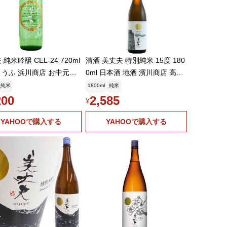
純米吟醸 CEL-24 720ml
清酒 美丈夫 特別純米 15度 180
うふ 浜川商店 お中元ギ
0ml 日本酒 地酒 濱川商店 高知
県
純米
1800ml
純米
200
2,585
¥
YAHOOで購入する
YAHOOで購入する