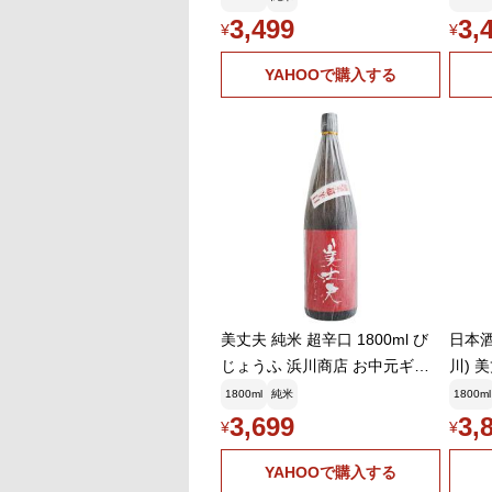
3,499
3,
¥
¥
YAHOOで購入する
美丈夫 純米 超辛口 1800ml び
日本酒
じょうふ 浜川商店 お中元ギフ
川) 
ト
ml 
1800ml
純米
1800ml
3,699
3,
¥
¥
YAHOOで購入する