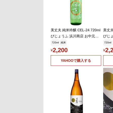
美丈夫 純米吟醸 CEL-24 720ml
美丈夫 
びじょうふ 浜川商店 お中元ギ
びじょ
フト
フト
720ml
純米
720ml
2,200
2,
¥
¥
YAHOOで購入する