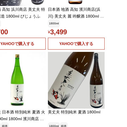
 高知 浜川商店 美丈夫 特
日本酒 地酒 高知 濱川商店(浜
造 1800ml びじょうふ
川) 美丈夫 麗 吟醸酒 1800ml 1
梱包6本まで
1800ml
700
3,499
¥
YAHOOで購入する
YAHOOで購入する
 日本酒 特別純米 夏酒 火
美丈夫 特別純米 夏酒 1800ml
00ml 1800ml 濱川商店 高
純米
1800ml
純米