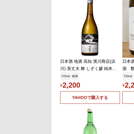
日本酒 地酒 高知 濱川商店(浜
日本酒
川) 美丈夫 舞 しずく媛 純米大
酒 数量
吟醸 720ml
お中
720ml
純米
720ml
2,200
2,
¥
¥
YAHOOで購入する