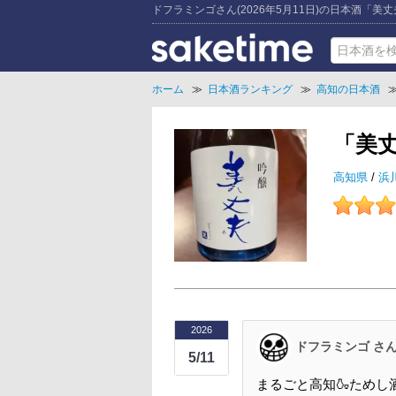
ドフラミンゴさん(2026年5月11日)の日本酒「美
ホーム
≫
日本酒ランキング
≫
高知の日本酒
「美
高知県
/
浜
2026
ドフラミンゴ さ
5/11
まるごと高知🍶ためし酒