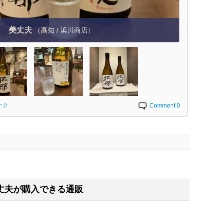
美丈夫
（高知 / 浜川商店）
ーク
Comment 0
く
丈夫が購入できる通販