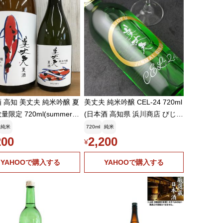
 高知 美丈夫 純米吟醸 夏
美丈夫 純米吟醸 CEL-24 720ml
限定 720ml(summer)
(日本酒 高知県 浜川商店 びじょ
元 夏ギフト
うふ)
純米
720ml
純米
200
2,200
¥
YAHOOで購入する
YAHOOで購入する