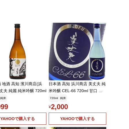
 地酒 高知 濱川商店(浜
日本酒 高知 浜川商店 美丈夫 純
美丈夫 純麗 純米吟醸 720ml
米吟醸 CEL-66 720ml 甘口 セ
ル フルーティ びじょうふ 【2,0
純米
720ml
純米
00本限定】ホワイトデー
999
2,000
¥
YAHOOで購入する
YAHOOで購入する