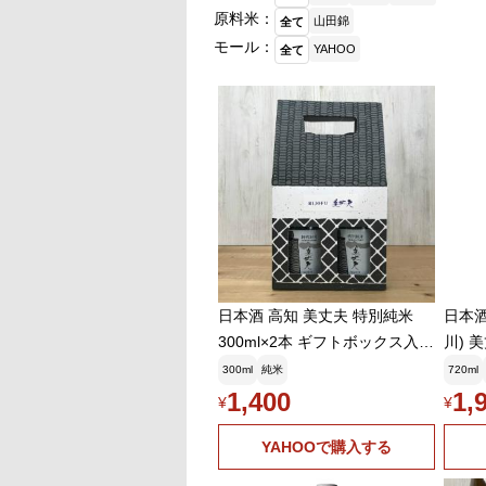
原料米：
山田錦
全て
モール：
YAHOO
全て
日本酒 高知 美丈夫 特別純米
日本酒
300ml×2本 ギフトボックス入り
川) 
(燗酒特集)
300ml
純米
720ml
1,400
1,
¥
¥
YAHOOで購入する