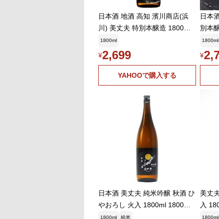
日本酒 地酒 高知 濱川商店(浜
日本酒
川) 美丈夫 特別本醸造 1800ml
別本醸
1梱包6本まで
1800ml
1800ml
2,699
2,
¥
¥
YAHOOで購入する
日本酒 美丈夫 純米吟醸 秋酒 ひ
美丈夫
やおろし 火入 1800ml 1800ml
入 18
濱川商店 高知県
知県
1800ml
純米
1800ml