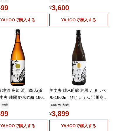
499
3,600
¥
YAHOOで購入する
YAHOOで購入する
 地酒 高知 濱川商店(浜
美丈夫 純米吟醸 純麗 たまラベ
美丈夫 純麗 純米吟醸 1800
ル 1800ml びじょうふ 浜川商店
1梱包6本まで
お中元ギフト
純米
1800ml
純米
899
3,899
¥
YAHOOで購入する
YAHOOで購入する