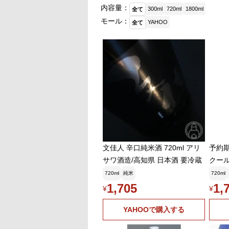
内容量：
300ml
720ml
1800ml
全て
モール：
YAHOO
全て
文佳人 辛口純米酒 720ml アリ
予約期間
サワ酒造/高知県 日本酒 要冷蔵
クール
がり 
720ml
純米
720ml
ワ お
1,705
1,
¥
¥
YAHOOで購入する