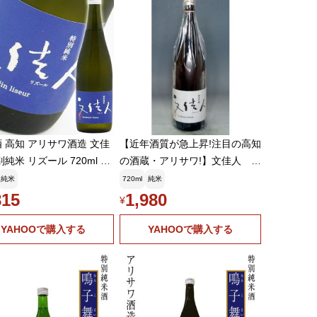
 高知 アリサワ酒造 文佳
【近年酒質が急上昇!注目の高知
別純米 リズール 720ml ぶ
の酒蔵・アリサワ!】文佳人 純
 ★SAKE COMPETITI
米吟醸 リズール 720ml
純米
720ml
純米
017 純米酒部門 SILVER受
815
1,980
¥
YAHOOで購入する
YAHOOで購入する