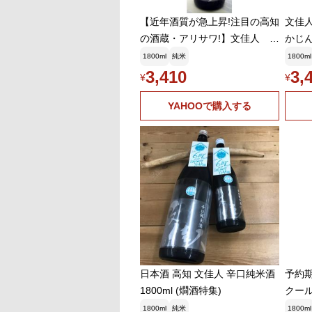
【近年酒質が急上昇!注目の高知
文佳人
の酒蔵・アリサワ!】文佳人 辛
かじん
口純米 1800ml
1800ml
純米
1800ml
3,410
3,
¥
¥
YAHOOで購入する
日本酒 高知 文佳人 辛口純米酒
予約期間
1800ml (燗酒特集)
クール
がり 
1800ml
純米
1800ml