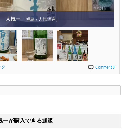
人気一
（福島 / 人気酒造）
ーク
Comment 0
く
気一が購入できる通販