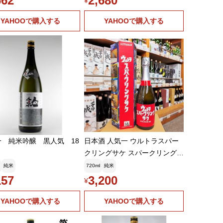
662
2,680
¥
YAHOOで購入する
YAHOOで購入する
一 純米吟醸 黒人気 18
日本酒 人気一 ウルトラスパー
クリングサケ スパークリング純
米吟醸 720ml 8度 福島県 二本
純米
720ml
純米
松市 人気酒造
157
3,200
¥
YAHOOで購入する
YAHOOで購入する