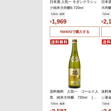
日本酒 人気一 モダンクラシッ
日本酒
ク純米大吟醸6 720ml
大吟醸
松市 
720ml
純米
720ml
1,969
2,
¥
¥
YAHOOで購入する
送料無料 人気一 ゴールド人
送料
気 純米大吟醸 720ml (北
ン基
海道・沖縄+890円) お中元 夏
(北
720ml
純米
720ml
ギフト 暑中見舞い
中元 