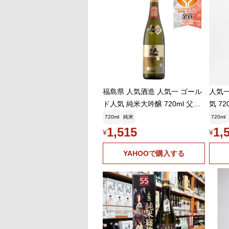
福島県 人気酒造 人気一 ゴール
人気一
ド人気 純米大吟醸 720ml 父の
気 72
日 お中元 夏ギフト 暑中見舞い
720ml
純米
720ml
1,515
1,
¥
¥
YAHOOで購入する