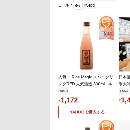
モール：
YAHOO
全て
人気一 Rice Magic スパークリ
日本酒
ングRED 人気酒造 300ml 1本
米大吟
WGO 父の日 お中元 夏ギフト
本松市
300ml
720ml
暑中見舞い
1,172
1,
¥
¥
YAHOOで購入する