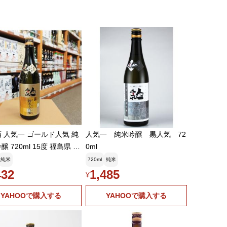
 人気一 ゴールド人気 純
人気一 純米吟醸 黒人気 72
醸 720ml 15度 福島県 二
0ml
 人気酒造
純米
720ml
純米
432
1,485
¥
YAHOOで購入する
YAHOOで購入する