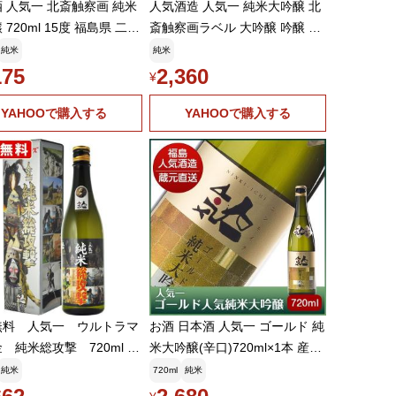
 人気一 北斎触察画 純米
人気酒造 人気一 純米大吟醸 北
 720ml 15度 福島県 二本
斎触察画ラベル 大吟醸 吟醸 純
人気酒造
米吟醸酒 清酒 日本酒 お酒
純米
純米
175
2,360
¥
YAHOOで購入する
YAHOOで購入する
無料 人気一 ウルトラマ
お酒 日本酒 人気一 ゴールド 純
金 純米総攻撃 720ml
米大吟醸(辛口)720ml×1本 産地
海道・沖縄+890円) お
直送 送料無料 ギフト
純米
720ml
純米
夏ギフト 暑中見舞い