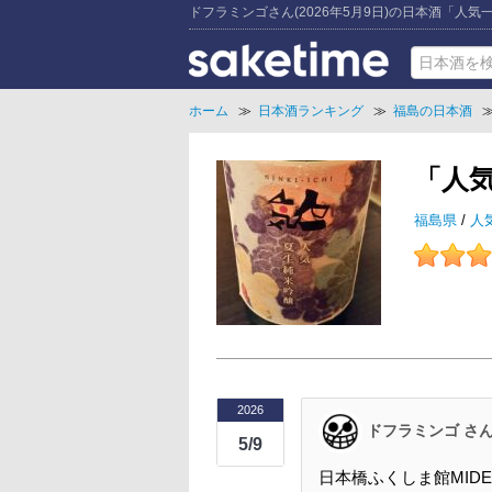
ドフラミンゴさん(2026年5月9日)の日本酒「人気
ホーム
≫
日本酒ランキング
≫
福島の日本酒
「人
福島県
/
人
2026
ドフラミンゴ さ
5/9
日本橋ふくしま館MIDE