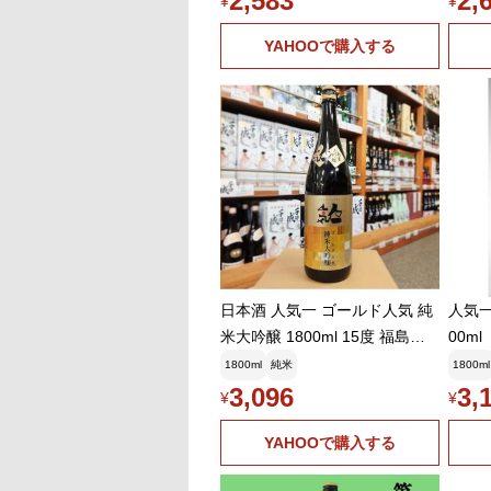
2,583
2,
¥
¥
YAHOOで購入する
日本酒 人気一 ゴールド人気 純
人気
米大吟醸 1800ml 15度 福島県
00ml
二本松市 人気酒造
1800ml
純米
1800ml
3,096
3,
¥
¥
YAHOOで購入する