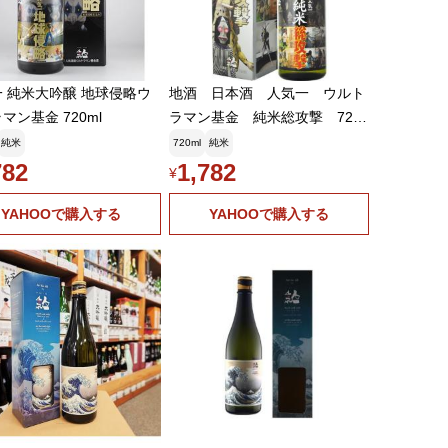
 純米大吟醸 地球侵略ウ
地酒 日本酒 人気一 ウルト
マン基金 720ml
ラマン基金 純米総攻撃 720
ml お中元 夏ギフト 暑中見舞い
純米
720ml
純米
782
1,782
¥
YAHOOで購入する
YAHOOで購入する