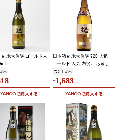
 純米大吟醸 ゴールド人
日本酒 純米大吟醸 720 人気一
0ml
ゴールド 人気 内祝い お返し ギ
フト 贈答品 贈り物 男性 結婚祝
純米
720ml
純米
い 結婚内祝い 手土産 高級 おし
518
1,683
¥
ゃれ ギフト
YAHOOで購入する
YAHOOで購入する