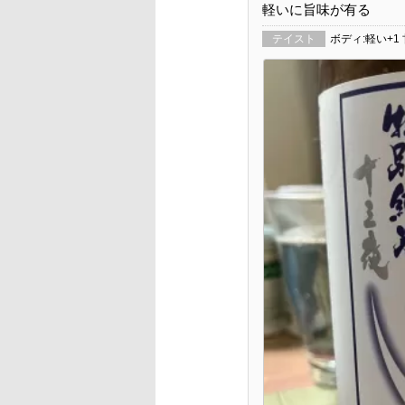
軽いに旨味が有る
テイスト
ボディ:軽い+1 