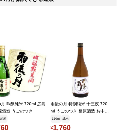
月 吟醸純米 720ml 広島
雨後の月 特別純米 十三夜 720
原酒造 うごのつき
ml うごのつき 相原酒造 お中元
ギフト
純米
720ml
純米
760
1,760
¥