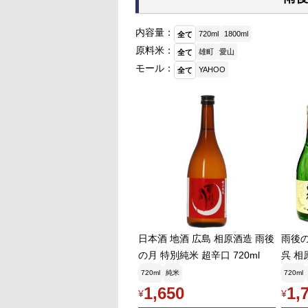
内容量：
720ml
1800ml
全て
原料米：
雄町
愛山
全て
モール：
YAHOO
全て
日本酒 地酒 広島 相原酒造 雨後
雨後の
の月 特別純米 超辛口 720ml
呉 相
720ml
純米
720ml
1,650
1,
¥
¥