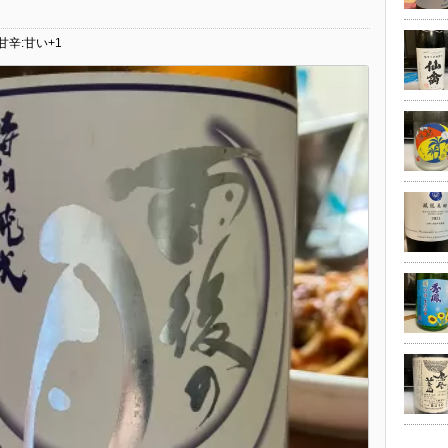
甘辛:甘い+1