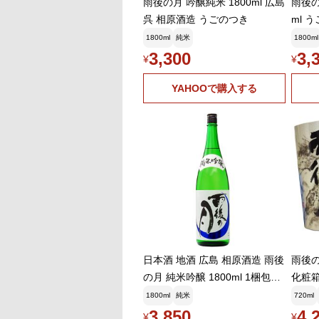
雨後の月 吟醸純米 1800ml 広島
雨後の
呉 相原酒造 うごのつき
ml 
ギフ
1800ml
純米
1800ml
3,300
3,
¥
¥
YAHOOで購入する
日本酒 地酒 広島 相原酒造 雨後
雨後の
の月 純米吟醸 1800ml 1梱包6
化粧箱
本まで
うご
1800ml
純米
720ml
3,850
4,
¥
¥