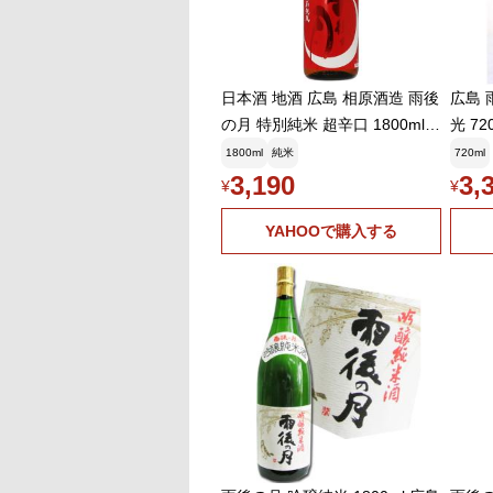
日本酒 地酒 広島 相原酒造 雨後
広島 
の月 特別純米 超辛口 1800ml 1
光 7
梱包6本まで
1800ml
純米
720ml
3,190
3,
¥
¥
YAHOOで購入する