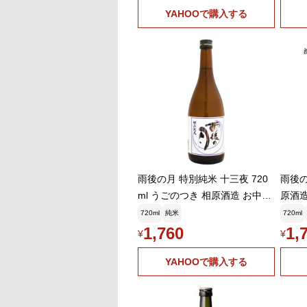
YAHOOで購入する
雨後の月 特別純米 十三夜 720
雨後の
ml うごのつき 相原酒造 お中元
原酒造
ギフト
の日 
720ml
純米
720ml
物 プ
1,760
1,
¥
¥
YAHOOで購入する