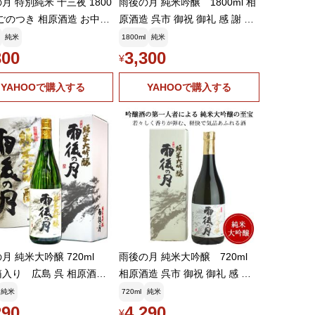
月 特別純米 十三夜 1800
雨後の月 純米吟醸 1800ml 相
うごのつき 相原酒造 お中元
原酒造 呉市 御祝 御礼 感 謝 母
ト
の日 父の日 御中元 御歳暮 贈り
純米
1800ml
純米
物 プレゼント
300
3,300
¥
YAHOOで購入する
YAHOOで購入する
月 純米大吟醸 720ml
雨後の月 純米大吟醸 720ml
入り 広島 呉 相原酒造
相原酒造 呉市 御祝 御礼 感 謝
のつき
母の日 父の日 御中元 御歳暮 贈
純米
720ml
純米
り物 プレゼント
290
4,290
¥