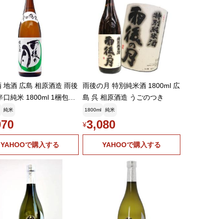
 地酒 広島 相原酒造 雨後
雨後の月 特別純米酒 1800ml 広
辛口純米 1800ml 1梱包6
島 呉 相原酒造 うごのつき
で
純米
1800ml
純米
970
3,080
¥
YAHOOで購入する
YAHOOで購入する