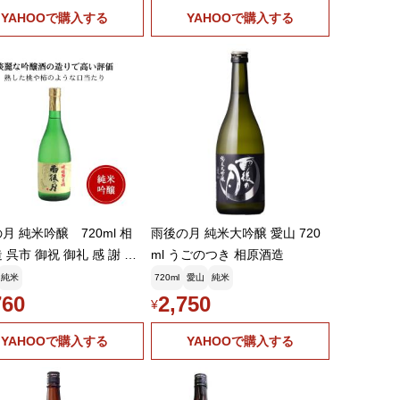
YAHOOで購入する
YAHOOで購入する
月 純米吟醸 720ml 相
雨後の月 純米大吟醸 愛山 720
 呉市 御祝 御礼 感 謝 母
ml うごのつき 相原酒造
父の日 御中元 御歳暮 贈り
純米
720ml
愛山
純米
レゼント
760
2,750
¥
YAHOOで購入する
YAHOOで購入する