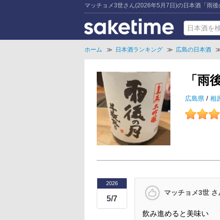
マッチョメ3世さん(2026年5月7日)の日本酒「雨
ホーム
≫
日本酒ランキング
≫
広島の日本酒
「雨
広島県
/
相
2026
マッチョメ3世 さ
5/7
飲み進めると美味い