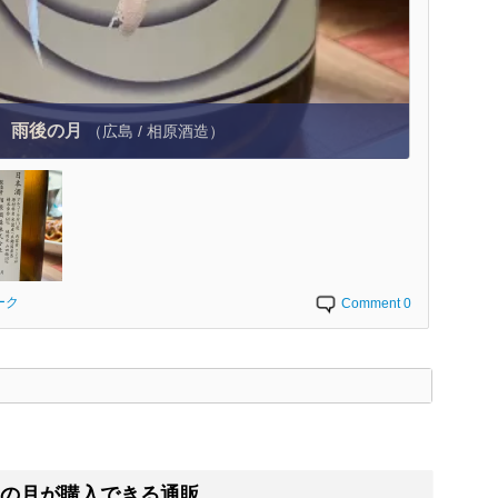
雨後の月
（広島 / 相原酒造）
ーク
Comment 0
く
の月が購入できる通販