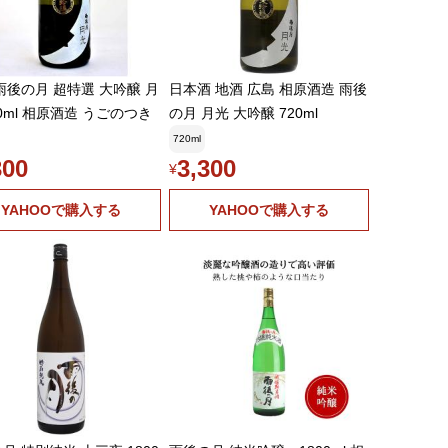
雨後の月 超特選 大吟醸 月
日本酒 地酒 広島 相原酒造 雨後
20ml 相原酒造 うごのつき
の月 月光 大吟醸 720ml
720ml
300
3,300
¥
YAHOOで購入する
YAHOOで購入する