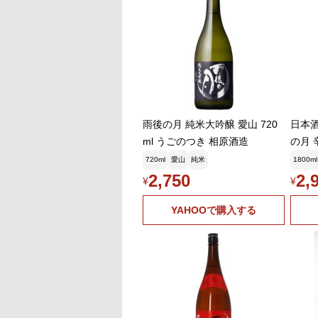
雨後の月 純米大吟醸 愛山 720
日本酒
ml うごのつき 相原酒造
の月 
本ま
720ml
愛山
純米
1800ml
2,750
2,
¥
¥
YAHOOで購入する