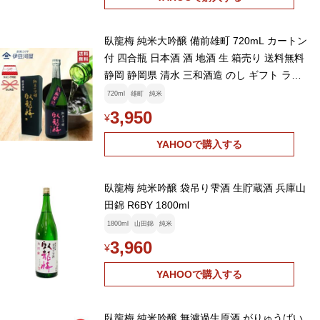
臥龍梅 純米大吟醸 備前雄町 720mL カートン
付 四合瓶 日本酒 酒 地酒 生 箱売り 送料無料
静岡 静岡県 清水 三和酒造 のし ギフト ラッ
ピング 父の日 敬老の日
720ml
雄町
純米
3,950
¥
YAHOOで購入する
臥龍梅 純米吟醸 袋吊り雫酒 生貯蔵酒 兵庫山
田錦 R6BY 1800ml
1800ml
山田錦
純米
3,960
¥
YAHOOで購入する
臥龍梅 純米吟醸 無濾過生原酒 がりゅうばい