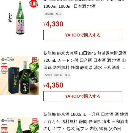
1800ml 1800ml 日本酒 地酒
1800ml
純米
4,330
¥
YAHOOで購入する
臥龍梅 純米大吟醸 山田錦45 無濾過生貯原酒
720mL カートン付 四合瓶 日本酒 酒 地酒 山
田錦 送料無料 静岡 静岡県 清水 三和酒造 の
し ギフト 父の日 敬老の日
720ml
山田錦
純米
4,350
¥
YAHOOで購入する
臥龍梅 純米酒 1800mL 一升瓶 日本酒 酒 地酒
五百万石 送料無料 静岡 静岡県 清水 三和酒造
のし ギフト 包装 誕プレ 内祝 御祝 父の日 敬