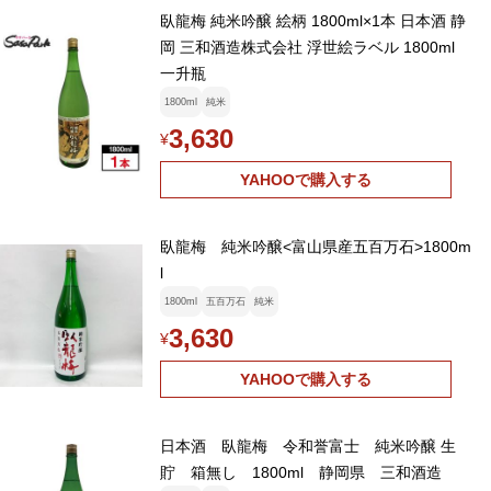
臥龍梅 純米吟醸 絵柄 1800ml×1本 日本酒 静
岡 三和酒造株式会社 浮世絵ラベル 1800ml
一升瓶
1800ml
純米
3,630
¥
YAHOOで購入する
臥龍梅 純米吟醸<富山県産五百万石>1800m
l
1800ml
五百万石
純米
3,630
¥
YAHOOで購入する
日本酒 臥龍梅 令和誉富士 純米吟醸 生
貯 箱無し 1800ml 静岡県 三和酒造