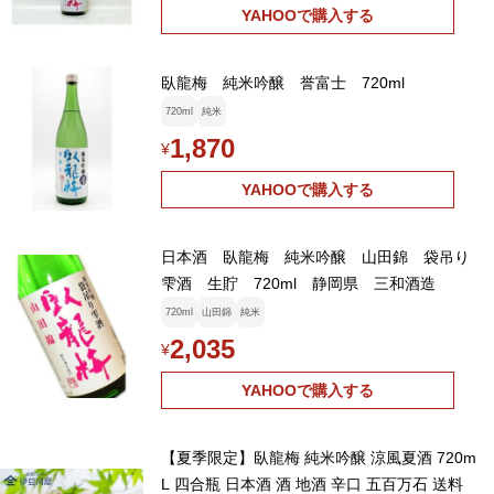
YAHOOで購入する
臥龍梅 純米吟醸 誉富士 720ml
720ml
純米
1,870
¥
YAHOOで購入する
日本酒 臥龍梅 純米吟醸 山田錦 袋吊り
雫酒 生貯 720ml 静岡県 三和酒造
720ml
山田錦
純米
2,035
¥
YAHOOで購入する
【夏季限定】臥龍梅 純米吟醸 涼風夏酒 720m
L 四合瓶 日本酒 酒 地酒 辛口 五百万石 送料