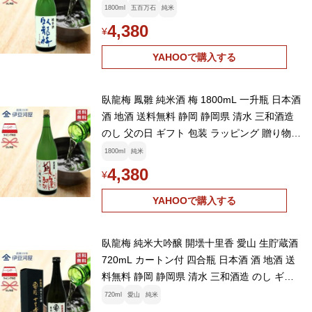
老の日
1800ml
五百万石
純米
4,380
¥
YAHOOで購入する
臥龍梅 鳳雛 純米酒 梅 1800mL 一升瓶 日本酒
酒 地酒 送料無料 静岡 静岡県 清水 三和酒造
のし 父の日 ギフト 包装 ラッピング 贈り物
プレゼント 敬老の日
1800ml
純米
4,380
¥
YAHOOで購入する
臥龍梅 純米大吟醸 開壜十里香 愛山 生貯蔵酒
720mL カートン付 四合瓶 日本酒 酒 地酒 送
料無料 静岡 静岡県 清水 三和酒造 のし ギフ
ト 父の日 敬老の日
720ml
愛山
純米