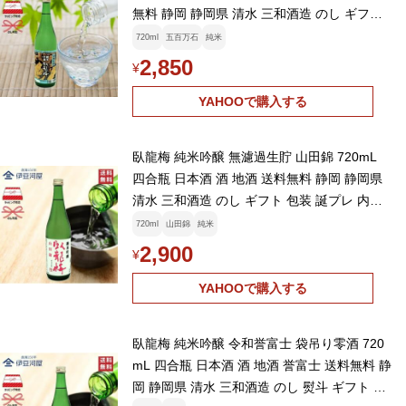
無料 静岡 静岡県 清水 三和酒造 のし ギフト
御中元 御祝 内祝
720ml
五百万石
純米
2,850
¥
YAHOOで購入する
臥龍梅 純米吟醸 無濾過生貯 山田錦 720mL
四合瓶 日本酒 酒 地酒 送料無料 静岡 静岡県
清水 三和酒造 のし ギフト 包装 誕プレ 内祝
御祝 父の日 敬老の日
720ml
山田錦
純米
2,900
¥
YAHOOで購入する
臥龍梅 純米吟醸 令和誉富士 袋吊り零酒 720
mL 四合瓶 日本酒 酒 地酒 誉富士 送料無料 静
岡 静岡県 清水 三和酒造 のし 熨斗 ギフト 包