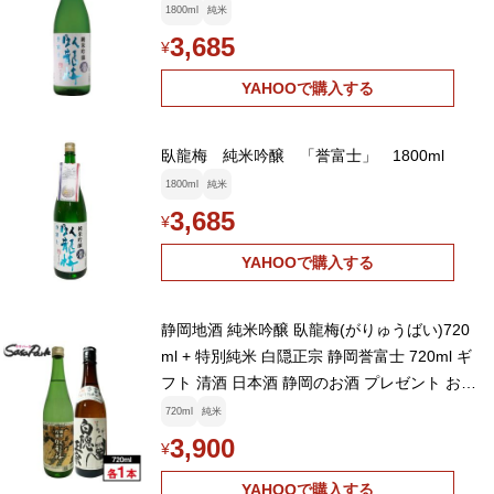
1800ml
純米
3,685
¥
YAHOOで購入する
臥龍梅 純米吟醸 「誉富士」 1800ml
1800ml
純米
3,685
¥
YAHOOで購入する
静岡地酒 純米吟醸 臥龍梅(がりゅうばい)720
ml + 特別純米 白隠正宗 静岡誉富士 720ml ギ
フト 清酒 日本酒 静岡のお酒 プレゼント お中
元 御供
720ml
純米
3,900
¥
YAHOOで購入する