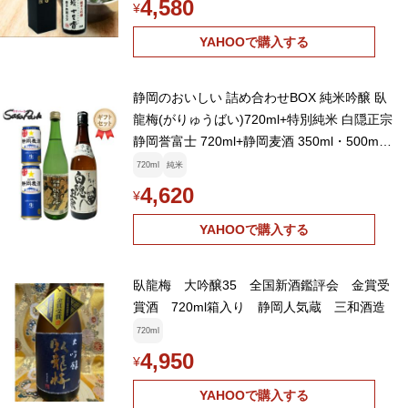
4,580
¥
YAHOOで購入する
静岡のおいしい 詰め合わせBOX 純米吟醸 臥
龍梅(がりゅうばい)720ml+特別純米 白隠正宗
静岡誉富士 720ml+静岡麦酒 350ml・500ml
缶 プレゼント
720ml
純米
4,620
¥
YAHOOで購入する
臥龍梅 大吟醸35 全国新酒鑑評会 金賞受
賞酒 720ml箱入り 静岡人気蔵 三和酒造
720ml
4,950
¥
YAHOOで購入する