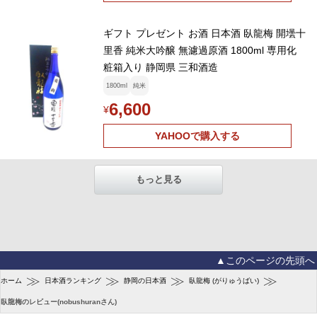
ギフト プレゼント お酒 日本酒 臥龍梅 開壜十
里香 純米大吟醸 無濾過原酒 1800ml 専用化
粧箱入り 静岡県 三和酒造
1800ml
純米
6,600
¥
YAHOOで購入する
もっと見る
▲このページの先頭へ
≫
≫
≫
≫
ホーム
日本酒ランキング
静岡の日本酒
臥龍梅 (がりゅうばい)
臥龍梅のレビュー(nobushuranさん)