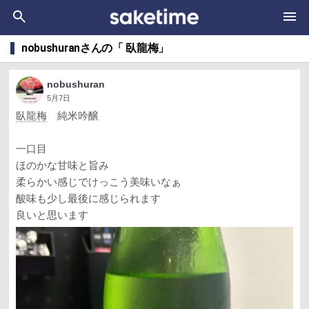
nobushuranさんの「 臥龍梅」
nobushuran
5月7日
臥龍梅
純米吟醸
一口目
ほのかな甘味と旨み
柔らかい感じでけっこう美味いなぁ
酸味も少し最後に感じられます
良いと思います