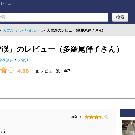
」レビュー
≫
大雪渓 (だいせっけい)
≫
大雪渓のレビュー(多羅尾伴子さん)
雪渓」のレビュー（多羅尾伴子さん）
雪渓酒造
/
大雪渓
4.08
レビュー数：467
満足度
系？