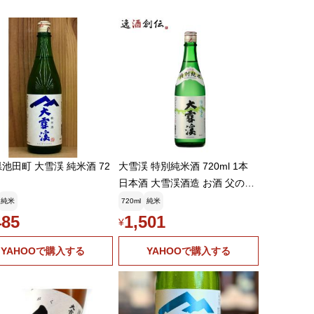
池田町 大雪渓 純米酒 72
大雪渓 特別純米酒 720ml 1本
日本酒 大雪渓酒造 お酒 父の日
お中元 夏ギフト 暑中見舞い
純米
720ml
純米
485
1,501
¥
YAHOOで購入する
YAHOOで購入する