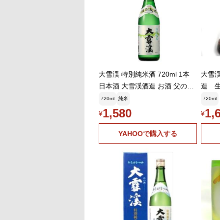
大雪渓 特別純米酒 720ml 1本
大雪渓
日本酒 大雪渓酒造 お酒 父の日
造 生
お中元 夏ギフト 暑中見舞い
720ml
純米
720ml
1,580
1,
¥
¥
YAHOOで購入する