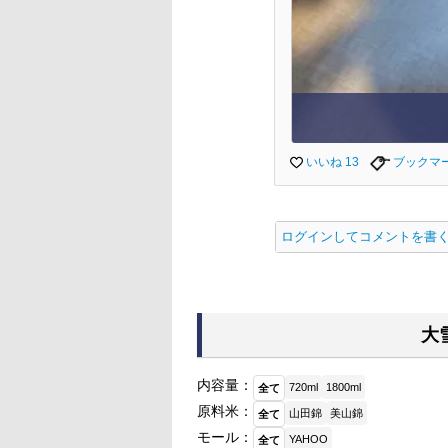
いいね 13
ブックマ
ログインしてコメントを書
大
内容量：
720ml
1800ml
全て
原料米：
山田錦
美山錦
全て
モール：
YAHOO
全て