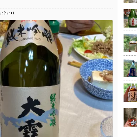
辛:辛い+1