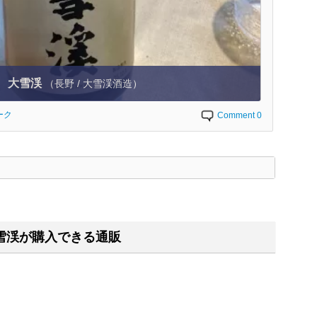
大雪渓
（長野 / 大雪渓酒造）
ーク
Comment 0
く
雪渓が購入できる通販