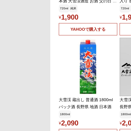
本酒 大雪渓酒造 お酒 父の日 お
入り 
中元 夏ギフト 暑中見舞い
720ml
純米
720ml
1,900
1,
¥
¥
YAHOOで購入する
大雪渓 蔵出し 普通酒 1800ml
大雪渓
パック酒 長野県 地酒 日本酒
長野県
1800ml
1800ml
2,090
2,
¥
¥