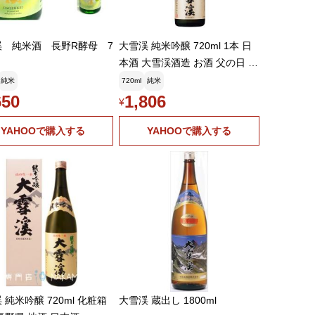
渓 純米酒 長野R酵母 7
大雪渓 純米吟醸 720ml 1本 日
本酒 大雪渓酒造 お酒 父の日 お
中元 夏ギフト 暑中見舞い
純米
720ml
純米
650
1,806
¥
YAHOOで購入する
YAHOOで購入する
 純米吟醸 720ml 化粧箱
大雪渓 蔵出し 1800ml