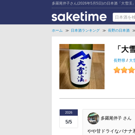
多羅尾伴子さん(2026年5月5日)の日本酒「大雪渓
ホーム
≫
日本酒ランキング
≫
長野の日本酒
「大
長野県
/
大
2026
多羅尾伴子 さん
5/5
やや甘ドライなバナナ