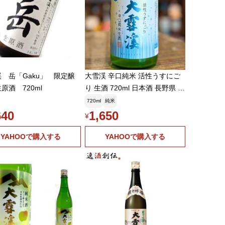
 岳「Gaku」 限定醸
大雪渓 辛口純米 活性うすにご
原酒 720ml
り 生酒 720ml 日本酒 長野県 大
雪渓酒造 夏限定 要冷蔵 爆買
720ml
純米
640
1,650
¥
YAHOOで購入する
YAHOOで購入する