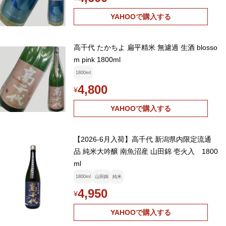
YAHOOで購入する
高千代 たかちよ 扁平精米 無濾過 生酒 blosso
m pink 1800ml
1800ml
4,800
¥
YAHOOで購入する
【2026-6月入荷】高千代 新潟県内限定流通
品 純米大吟醸 南魚沼産 山田錦 壱火入 1800
ml
1800ml
山田錦
純米
4,950
¥
YAHOOで購入する