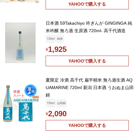
YAHOOで購入する
日本酒 59Takachiyo 吟ぎんが GINGINGA 純
米吟醸 無ろ過 生原酒 720ml- 高千代酒造
720ml
純米
1,925
¥
YAHOOで購入する
夏限定 冷酒 高千代 扁平精米 無ろ過生酒 AQ
UAMARINE 720ml 新潟 日本酒 うおぬま山田
錦
720ml
山田錦
2,090
¥
YAHOOで購入する