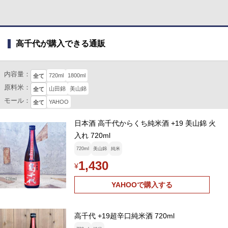
高千代が購入できる通販
内容量：
720ml
1800ml
全て
原料米：
山田錦
美山錦
全て
モール：
YAHOO
全て
日本酒 高千代からくち純米酒 +19 美山錦 火
入れ 720ml
720ml
美山錦
純米
1,430
¥
YAHOOで購入する
高千代 +19超辛口純米酒 720ml