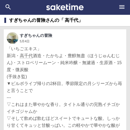
すぎちゃんの冒険さんの「 高千代」
すぎちゃんの冒険
5月4日
「いちごエキス」
新潟・
高千代
酒造・たかちよ・豊醇無盡（ほうじゅんむじ
ん)・ストロベリームーン・純米吟醸・無濾過・生原酒・15
度・微炭酸
(手抜き監)
▼ビルボライブ帰りの2杯目。季節限定の月シリーズから苺
と言うことで
---
▽ これはまた華やかな香り。タイトル通りの完熟イチゴか
イチゴジャムか
▽そして飲めば飲むほどスイートでキュートな酸。しっか
り甘くてキュッと甘酸っぱい。この軽やかで華やかな酸が