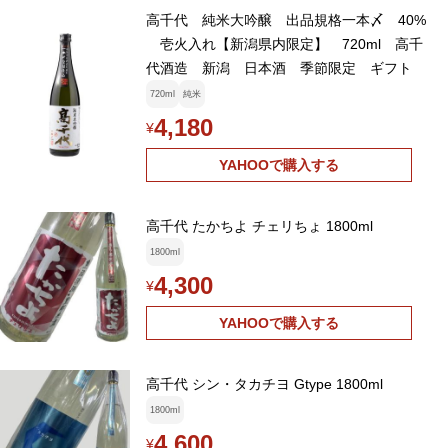
高千代 純米大吟醸 出品規格一本〆 40%
壱火入れ【新潟県内限定】 720ml 高千
代酒造 新潟 日本酒 季節限定 ギフト
720ml
純米
4,180
¥
YAHOOで購入する
高千代 たかちよ チェリちょ 1800ml
1800ml
4,300
¥
YAHOOで購入する
高千代 シン・タカチヨ Gtype 1800ml
1800ml
4,600
¥