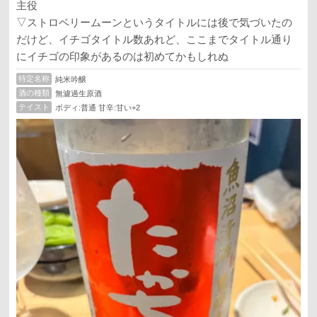
主役
▽ストロベリームーンというタイトルには後で気づいたの
だけど、イチゴタイトル数あれど、ここまでタイトル通り
にイチゴの印象があるのは初めてかもしれぬ
特定名称
純米吟醸
酒の種類
無濾過生原酒
テイスト
ボディ:普通 甘辛:甘い+2