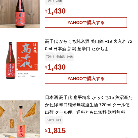
720ml
純米
1,430
¥
YAHOOで購入する
高千代 からくち純米酒 美山錦 +19 火入れ 72
0ml 日本酒 新潟 超辛口 たかちよ
720ml
美山錦
純米
1,430
¥
YAHOOで購入する
日本酒 高千代 扁平精米 からくち15 魚沼産た
かね錦 辛口純米無濾過生酒 720ml クール便
出荷 クール便、送料ともに無料 送料無料
720ml
純米
1,815
¥