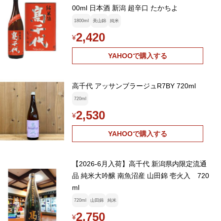
00ml 日本酒 新潟 超辛口 たかちよ
1800ml
美山錦
純米
2,420
¥
YAHOOで購入する
高千代 アッサンブラージュR7BY 720ml
720ml
2,530
¥
YAHOOで購入する
【2026-6月入荷】高千代 新潟県内限定流通
品 純米大吟醸 南魚沼産 山田錦 壱火入 720
ml
720ml
山田錦
純米
2,750
¥