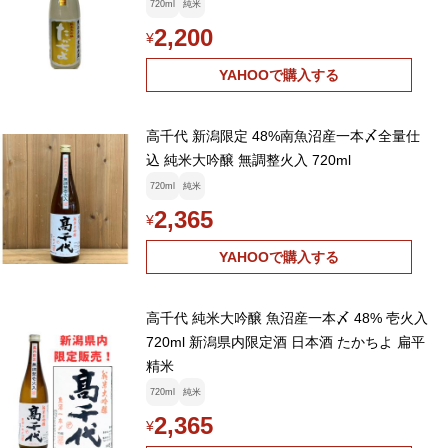
720ml
純米
2,200
¥
YAHOOで購入する
高千代 新潟限定 48%南魚沼産一本〆全量仕
込 純米大吟醸 無調整火入 720ml
720ml
純米
2,365
¥
YAHOOで購入する
高千代 純米大吟醸 魚沼産一本〆 48% 壱火入
720ml 新潟県内限定酒 日本酒 たかちよ 扁平
精米
720ml
純米
2,365
¥