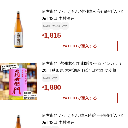
角右衛門 かくえもん 特別純米 美山錦仕込 72
0ml 秋田 木村酒造
720ml
美山錦
純米
1,815
¥
YAHOOで購入する
角右衛門 特別純米 超速即詰 生酒 ピンカク 7
20ml 秋田県 木村酒造 限定 日本酒 要冷蔵
720ml
純米
1,880
¥
YAHOOで購入する
角右衛門 かくえもん 純米吟醸 一穂積仕込 72
0ml 秋田 木村酒造