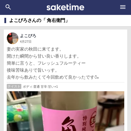
よこぴろさんの「 角右衛門」
よこぴろ
4月27日
妻の実家の秋田に来てます。
開けた瞬間から甘い良い香りします。
簡単に言うと、フレッシュフルーティー
後味苦味ありで旨いっす。
去年から飲みたくて今回飲めて良かったです🍶
テイスト
ボディ:普通 甘辛:甘い+1