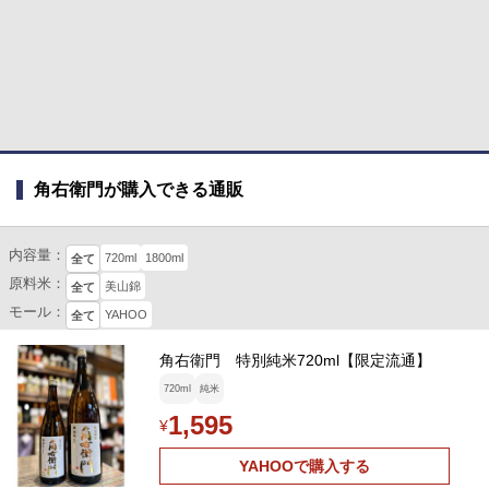
角右衛門が購入できる通販
内容量：
720ml
1800ml
全て
原料米：
美山錦
全て
モール：
YAHOO
全て
角右衛門 特別純米720ml【限定流通】
720ml
純米
1,595
¥
YAHOOで購入する