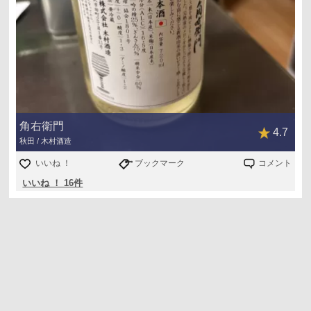
角右衛門
4.7
秋田 / 木村酒造
いいね ！
ブックマーク
コメント
いいね ！ 16件