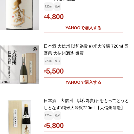
720ml
純米
4,800
¥
YAHOOで購入する
日本酒 大信州 以和為貴 純米大吟醸 720ml 長
野県 大信州酒造 爆買
720ml
純米
5,500
¥
YAHOOで購入する
日本酒 大信州 以和為貴(わをもってとうと
しとなす)純米大吟醸720ml 【大信州酒造】
720ml
純米
5,800
¥