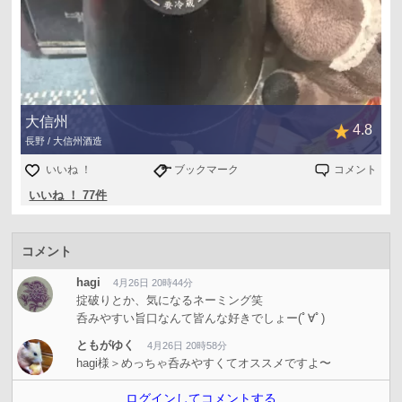
大信州
4.8
長野 / 大信州酒造
いいね ！
ブックマーク
コメント
いいね ！ 77件
コメント
hagi
4月26日 20時44分
掟破りとか、気になるネーミング笑
呑みやすい旨口なんて皆んな好きでしょー(ﾟ∀ﾟ)
ともがゆく
4月26日 20時58分
hagi様＞めっちゃ呑みやすくてオススメですよ〜
ログインしてコメントする