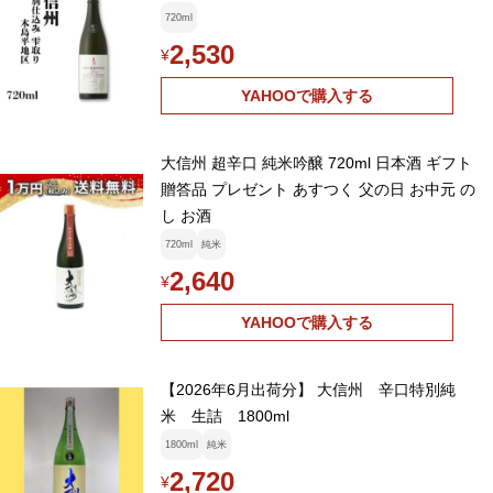
720ml
2,530
¥
YAHOOで購入する
大信州 超辛口 純米吟醸 720ml 日本酒 ギフト
贈答品 プレゼント あすつく 父の日 お中元 の
し お酒
720ml
純米
2,640
¥
YAHOOで購入する
【2026年6月出荷分】 大信州 辛口特別純
米 生詰 1800ml
1800ml
純米
2,720
¥