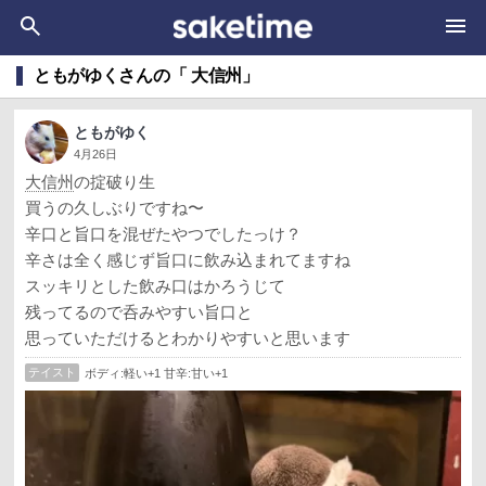
ともがゆくさんの「 大信州」
ともがゆく
4月26日
大信州
の掟破り生
買うの久しぶりですね〜
辛口と旨口を混ぜたやつでしたっけ？
辛さは全く感じず旨口に飲み込まれてますね
スッキリとした飲み口はかろうじて
残ってるので呑みやすい旨口と
思っていただけるとわかりやすいと思います
テイスト
ボディ:軽い+1 甘辛:甘い+1