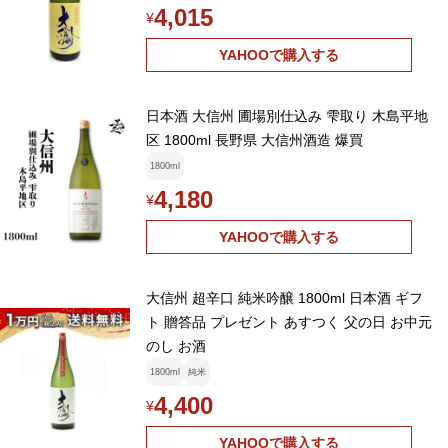
4,015
¥
YAHOOで購入する
日本酒 大信州 圃場別仕込み 雫取り 木島平地
区 1800ml 長野県 大信州酒造 爆買
1800ml
4,180
¥
YAHOOで購入する
大信州 超辛口 純米吟醸 1800ml 日本酒 ギフ
ト 贈答品 プレゼント あすつく 父の日 お中元
のし お酒
1800ml
純米
4,400
¥
YAHOOで購入する