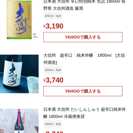
日本酒 大信州 辛口特別純米 生詰 1800ml 長
野県 大信州酒造 爆買
1800ml
純米
3,190
¥
YAHOOで購入する
大信州 超辛口 純米吟醸 1800ml [大信
州酒造]
1800ml
純米
3,740
¥
YAHOOで購入する
日本酒 大信州 だいしんしゅう 超辛口純米吟
醸 1800ml 冷蔵便推奨
1800ml
純米