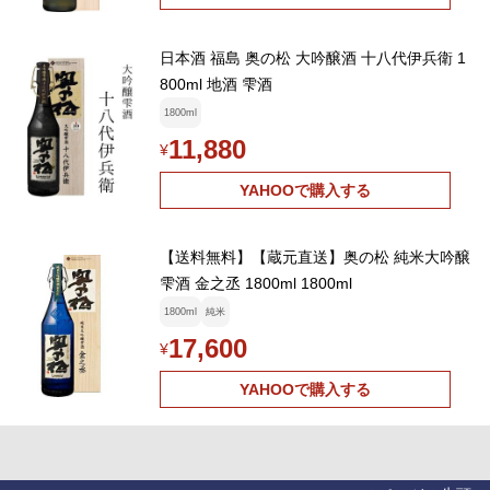
日本酒 福島 奥の松 大吟醸酒 十八代伊兵衛 1
800ml 地酒 雫酒
1800ml
11,880
¥
YAHOOで購入する
【送料無料】【蔵元直送】奥の松 純米大吟醸
雫酒 金之丞 1800ml 1800ml
1800ml
純米
17,600
¥
YAHOOで購入する