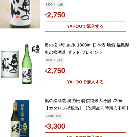
1800ml
純米
2,750
¥
YAHOOで購入する
奥の松 特別純米 1800ml 日本酒 地酒 福島県
奥の松酒造 ギフト プレゼント
1800ml
純米
2,750
¥
YAHOOで購入する
奥の松酒造 奥の松 特撰純米大吟醸 720ml
【カタログ掲載品】【他商品同時購入不可】
720ml
純米
3,300
¥