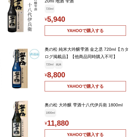
20ml 地酒 雫酒
720ml
5,940
¥
YAHOOで購入する
奥の松 純米大吟醸雫酒 金之丞 720ml【カタ
ログ掲載品】【他商品同時購入不可】
720ml
純米
8,800
¥
YAHOOで購入する
奥の松 大吟醸 雫酒十八代伊兵衛 1800ml
1800ml
11,880
¥
YAHOOで購入する