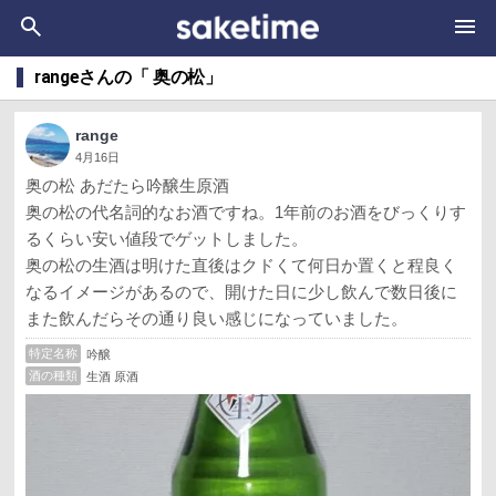
rangeさんの「 奥の松」
range
4月16日
奥の松 あだたら吟醸生原酒
奥の松の代名詞的なお酒ですね。1年前のお酒をびっくりす
るくらい安い値段でゲットしました。
奥の松の生酒は明けた直後はクドくて何日か置くと程良く
なるイメージがあるので、開けた日に少し飲んで数日後に
また飲んだらその通り良い感じになっていました。
特定名称
吟醸
酒の種類
生酒 原酒