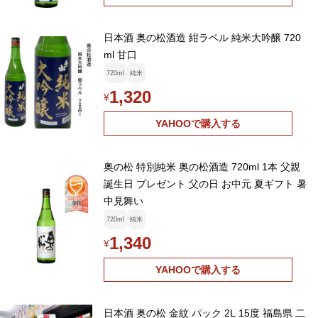
日本酒 奥の松酒造 紺ラベル 純米大吟醸 720
ml 甘口
720ml
純米
1,320
¥
YAHOOで購入する
奥の松 特別純米 奥の松酒造 720ml 1本 父親
誕生日 プレゼント 父の日 お中元 夏ギフト 暑
中見舞い
720ml
純米
1,340
¥
YAHOOで購入する
日本酒 奥の松 金紋 パック 2L 15度 福島県 二