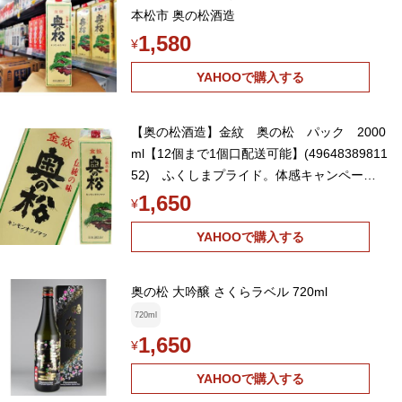
本松市 奥の松酒造
1,580
¥
YAHOOで購入する
【奥の松酒造】金紋 奥の松 パック 2000
ml【12個まで1個口配送可能】(49648389811
52) ふくしまプライド。体感キャンペーン
(お酒/飲料)
1,650
¥
YAHOOで購入する
奥の松 大吟醸 さくらラベル 720ml
720ml
1,650
¥
YAHOOで購入する