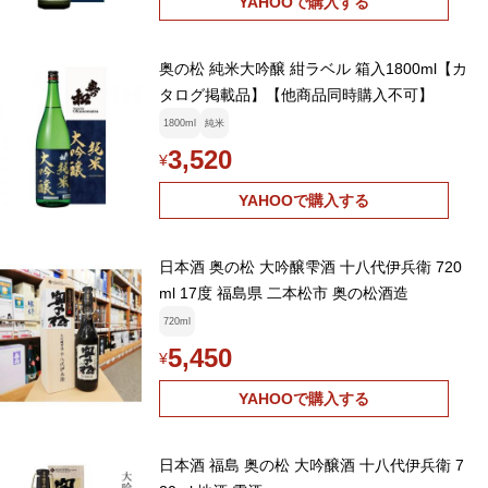
YAHOOで購入する
奥の松 純米大吟醸 紺ラベル 箱入1800ml【カ
タログ掲載品】【他商品同時購入不可】
1800ml
純米
3,520
¥
YAHOOで購入する
日本酒 奥の松 大吟醸雫酒 十八代伊兵衛 720
ml 17度 福島県 二本松市 奥の松酒造
720ml
5,450
¥
YAHOOで購入する
日本酒 福島 奥の松 大吟醸酒 十八代伊兵衛 7