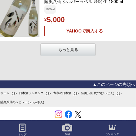
陸奥八仙 シルバーラベル 吟醸 生 1800ml
1800ml
5,000
¥
YAHOOで購入する
もっと見る
▲このページの先頭へ
≫
≫
≫
≫
ホーム
日本酒ランキング
青森の日本酒
陸奥八仙 (むつはっせん)
陸奥八仙のレビュー(rangeさん)
会社概要
利用規約
プライバシーポリシー
ユーザーガイド
お問合せ
(C) SAKETIME
ランキング
投稿
トップ