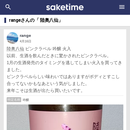
rangeさんの「 陸奥八仙」
range
4月16日
陸奥八仙
ピンクラベル 吟醸 火入
以前、生酒を飲んだときに驚かされたピンクラベル。
1月の生酒発売のタイミングを逃してしまい火入を買ってき
ました。
ピンクラベルらしい味わいではありますがボディとすこし
合ってないかもなあという気がしました。
来年こそは生酒が出たら買いたいです。
特定名称
吟醸