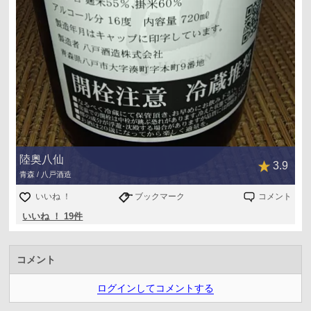
陸奥八仙
3.9
青森 / 八戸酒造
いいね ！
ブックマーク
コメント
いいね ！ 19件
コメント
ログインしてコメントする