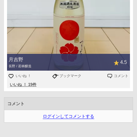
月吉野
4.5
長野 / 若林醸造
いいね ！
ブックマーク
コメント
いいね ！ 19件
コメント
ログインしてコメントする