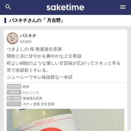
バスキチさんの「 月吉野」
バスキチ
4月10日
つきよしの 桜 無濾過生原酒
開栓と共に甘やか＆爽やかな上立香😋
程よい綿飴のような優しい甘旨味が広がってスキッと辛＆
苦で余韻長くキレる。
ジューシーでキレ味抜群な一本🤣
特定名称
純米
原料米
ひとごこち
酒の種類
無濾過生原酒
テイスト
ボディ:普通 甘辛:普通