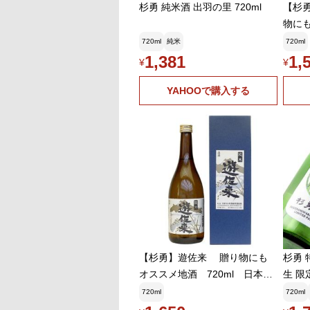
杉勇 純米酒 出羽の里 720ml
【杉勇
物に
贈答
720ml
純米
720ml
1,381
1,
¥
¥
YAHOOで購入する
【杉勇】遊佐来 贈り物にも
杉勇 
オススメ地酒 720ml 日本
生 限定
酒 晩酌 贈答 ギフト
720ml
720ml