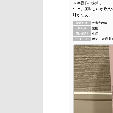
今年新
作
の愛山。
中々、美味しいが吟風
味かなあ。
特定名称
純米大吟醸
原料米
愛山
酒の種類
生酒
テイスト
ボディ:普通 甘