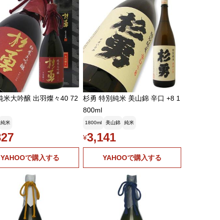
純米大吟醸 出羽燦々40 72
杉勇 特別純米 美山錦 辛口 +8 1
800ml
純米
1800ml
美山錦
純米
827
3,141
¥
YAHOOで購入する
YAHOOで購入する