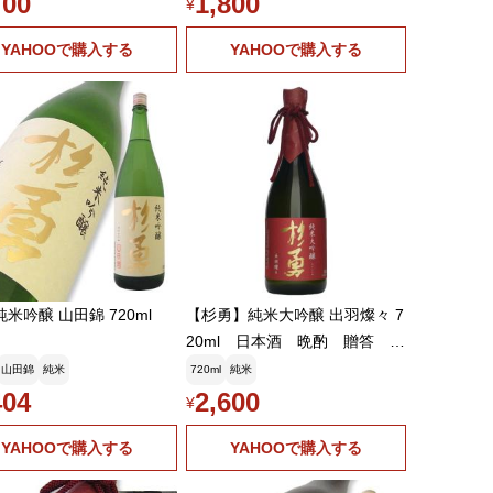
700
1,800
¥
YAHOOで購入する
YAHOOで購入する
純米吟醸 山田錦 720ml
【杉勇】純米大吟醸 出羽燦々 7
20ml 日本酒 晩酌 贈答 ギ
フト
山田錦
純米
720ml
純米
404
2,600
¥
YAHOOで購入する
YAHOOで購入する