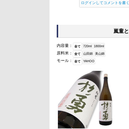
ログインしてコメントを書
嵐童と
内容量：
720ml
1800ml
全て
原料米：
山田錦
美山錦
全て
モール：
YAHOO
全て