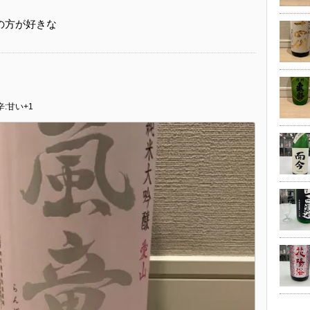
の方が好きな
辛:甘い+1