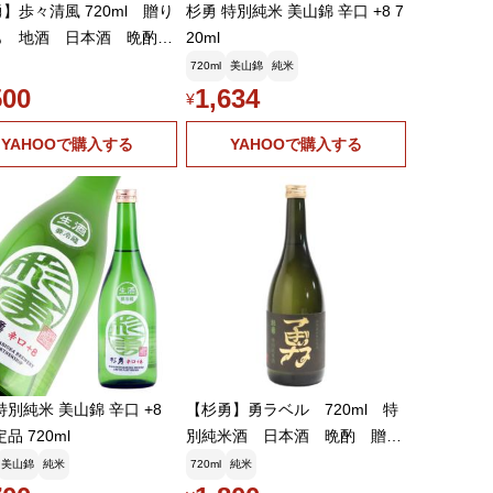
】歩々清風 720ml 贈り
杉勇 特別純米 美山錦 辛口 +8 7
も 地酒 日本酒 晩酌
20ml
 ギフト
720ml
美山錦
純米
500
1,634
¥
YAHOOで購入する
YAHOOで購入する
特別純米 美山錦 辛口 +8
【杉勇】勇ラベル 720ml 特
品 720ml
別純米酒 日本酒 晩酌 贈
答 ギフト デザインラベル
美山錦
純米
720ml
純米
おしゃれ