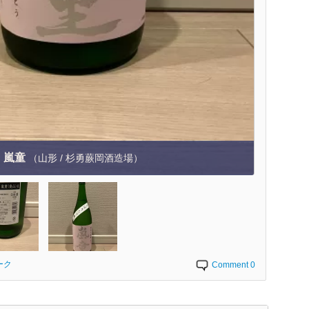
嵐童
（山形 / 杉勇蕨岡酒造場）
ーク
Comment 0