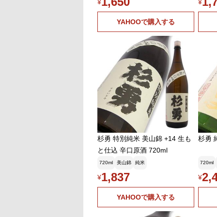
1,650
1,
¥
¥
YAHOOで購入する
杉勇 特別純米 美山錦 +14 生も
杉勇 
と仕込 辛口原酒 720ml
720ml
美山錦
純米
720ml
1,837
2,
¥
¥
YAHOOで購入する