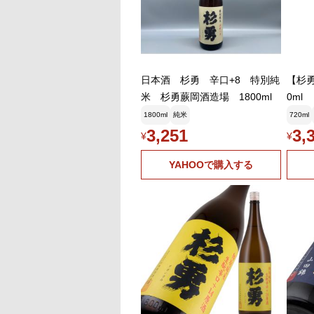
日本酒 杉勇 辛口+8 特別純
【杉勇
米 杉勇蕨岡酒造場 1800ml
0ml
フト
1800ml
純米
720ml
3,251
3,
¥
¥
YAHOOで購入する