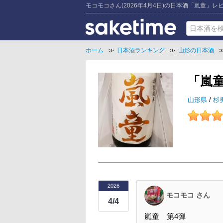
モコモコさん(2026年4月4日)の日本酒「嵐童」レ
ホーム
≫
日本酒ランキング
≫
山形の日本酒
「嵐
山形県
/
杉
2026
モコモコ さん
4/4
嵐童 第4弾