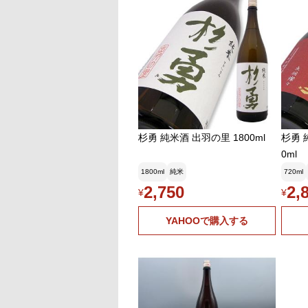
杉勇 純米酒 出羽の里 1800ml
杉勇 
0ml
1800ml
純米
720ml
2,750
2,
¥
¥
YAHOOで購入する