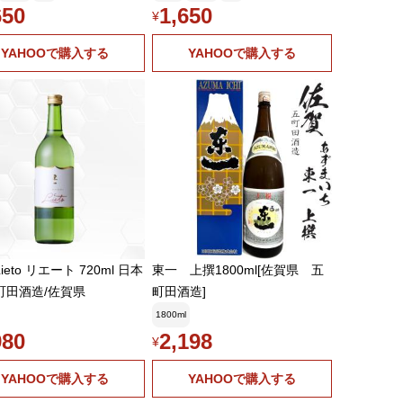
650
1,650
¥
YAHOOで購入する
YAHOOで購入する
ieto リエート 720ml 日本
東一 上撰1800ml[佐賀県 五
町田酒造/佐賀県
町田酒造]
1800ml
980
2,198
¥
YAHOOで購入する
YAHOOで購入する