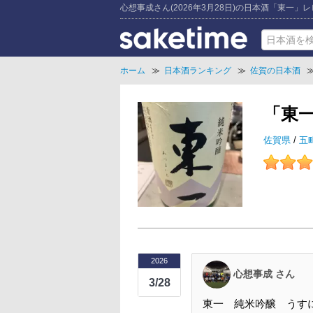
心想事成さん(2026年3月28日)の日本酒「東一」
ホーム
≫
日本酒ランキング
≫
佐賀の日本酒
「東
佐賀県
/
五
2026
心想事成 さん
3/28
東一 純米吟醸 うす