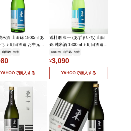
純米酒 山田錦 1800ml あ
送料別 東一 (あずまいち) 山田
ち 五町田酒造 お中元ギ
錦 純米酒 1800ml 五町田酒造
佐賀県 日本酒 お酒 御中元
山田錦
純米
1800ml
山田錦
純米
080
3,090
¥
YAHOOで購入する
YAHOOで購入する