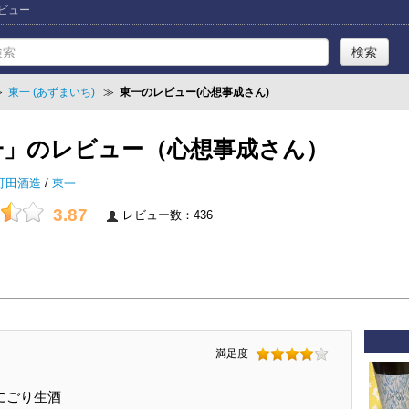
レビュー
≫
東一 (あずまいち)
≫
東一のレビュー(心想事成さん)
一」のレビュー（心想事成さん）
町田酒造
/
東一
3.87
レビュー数：436
満足度
にごり生酒