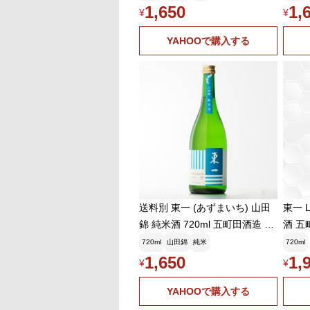
1,650
1,
¥
¥
YAHOOで購入する
送料別 東一 (あずまいち) 山田
東一 L
錦 純米酒 720ml 五町田酒造 佐
酒 五
賀県 日本酒 お酒 御中元
720ml
山田錦
純米
720ml
1,650
1,
¥
¥
YAHOOで購入する