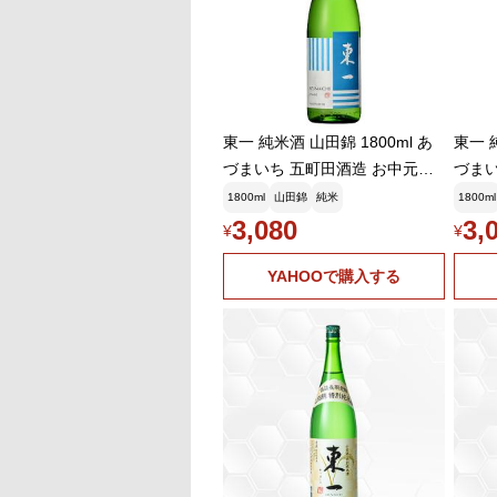
東一 純米酒 山田錦 1800ml あ
東一 
づまいち 五町田酒造 お中元ギ
づまい
フト
フト
1800ml
山田錦
純米
1800ml
3,080
3,
¥
¥
YAHOOで購入する