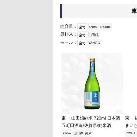
東
内容量：
720ml
1800ml
全て
原料米：
山田錦
全て
モール：
YAHOO
全て
東一 山田錦純米 720ml 日本酒
東一 
五町田酒造/佐賀県/純米酒
まいち
ト
720ml
山田錦
純米
720ml