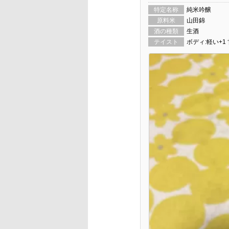
特定名称
純米吟醸
原料米
山田錦
酒の種類
生酒
テイスト
ボディ:軽い+1