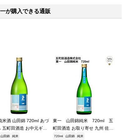
一が購入できる通販
純米酒 山田錦 720ml あづ
東一 山田錦純米 720ml 五
 五町田酒造 お中元ギフ
町田酒造 お取り寄せ 九州 佐賀
お酒 日本酒 銘酒 グルメ
山田錦
純米
720ml
山田錦
純米