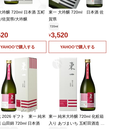
大吟醸 720ml 日本酒 五町
東一 大吟醸 720ml 日本酒 佐
/佐賀県/大吟醸
賀県
720ml
520
3,520
¥
YAHOOで購入する
YAHOOで購入する
 2026 ギフト 東一 純米
東一 純米大吟醸 720ml 化粧箱
 山田錦 720ml 日本酒
入り あづまいち 五町田酒造 お