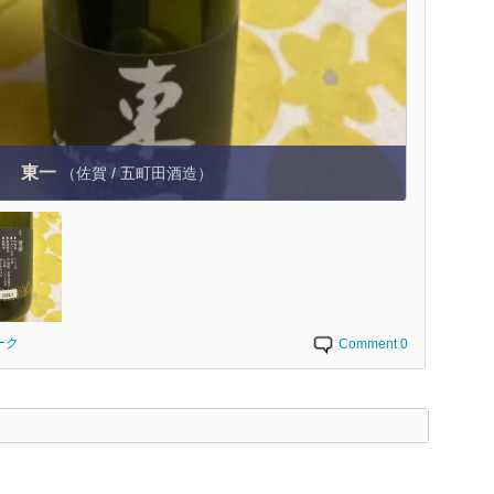
東一
（佐賀 / 五町田酒造）
ーク
Comment 0
く