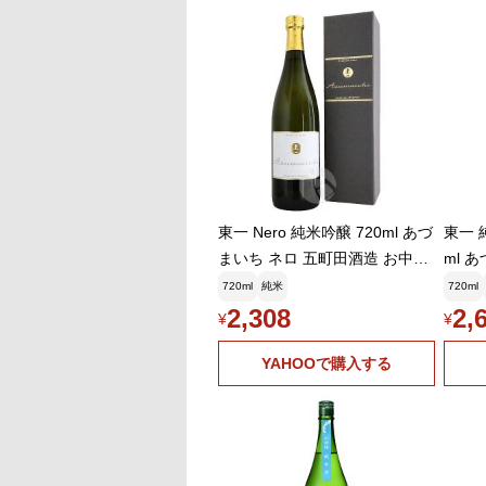
東一 Nero 純米吟醸 720ml あづ
東一 
まいち ネロ 五町田酒造 お中元
ml 
ギフト
元ギ
720ml
純米
720ml
2,308
2,
¥
¥
YAHOOで購入する