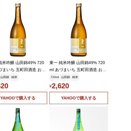
純米吟醸 山田錦49% 720
東一 純米吟醸 山田錦49% 720
あづまいち 五町田酒造 お中
ml あづまいち 五町田酒造 お中
フト
元ギフト
山田錦
純米
720ml
山田錦
純米
620
2,620
¥
YAHOOで購入する
YAHOOで購入する