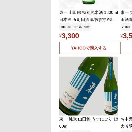
東一 山田錦 特別純米酒 1800ml
東一 
日本酒 五町田酒造/佐賀県/特別
田酒造
純米酒
1800ml
山田錦
純米
720ml
3,300
3,
¥
¥
YAHOOで購入する
東一 純米 山田錦 うすにごり 18
お中元
00ml
大吟醸