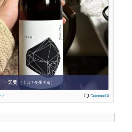
天美
（山口 / 長州酒造）
ーク
Comment 0
く