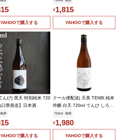
純米
720ml
純米
815
1,815
¥
YAHOOで購入する
YAHOOで購入する
てんび) 黒天 特別純米 720
クール便配送| 天美 TENBI 純米
山口県発送】日本酒
吟醸 白天 720ml てんび しろて
ん 長州酒造 お中元ギフト
純米
720ml
純米
815
1,980
¥
YAHOOで購入する
YAHOOで購入する