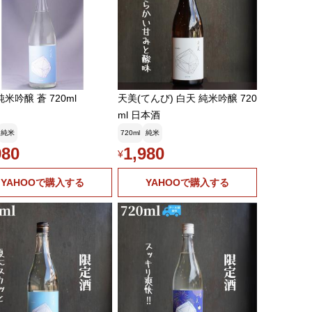
純米吟醸 蒼 720ml
天美(てんび) 白天 純米吟醸 720
ml 日本酒
純米
720ml
純米
980
1,980
¥
YAHOOで購入する
YAHOOで購入する