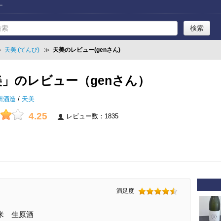
ー
≫
天美 (てんび)
≫
天美のレビュー(genさん)
」のレビュー（genさん）
州酒造
/
天美
4.25
レビュー数：1835
満足度
米 生原酒