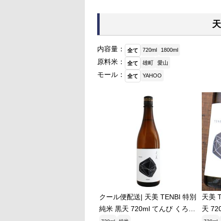
天
内容量：
720ml
1800ml
全て
原料米：
雄町
愛山
全て
モール：
YAHOO
全て
クール便配送| 天美 TENBI 特別
天美 
純米 黒天 720ml てんび くろて
天 7
ん 長州酒造 お中元ギフト