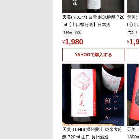
天美(てんび) 白天 純米吟醸 720
天美(
ml【山口県発送】日本酒
l【山
720ml
純米
720ml
1,980
1,
¥
¥
YAHOOで購入する
天美 TENBI 播州愛山 純米大吟
天美 
醸 720ml 山口 長州酒造
180