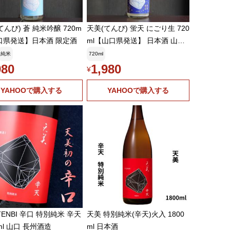
てんび) 蒼 純米吟醸 720m
天美(てんび) 蛍天 にごり生 720
口県発送】日本酒 限定酒
ml【山口県発送】 日本酒 山口
県限定
純米
720ml
980
1,980
¥
YAHOOで購入する
YAHOOで購入する
TENBI 辛口 特別純米 辛天
天美 特別純米(辛天)火入 1800
0ml 山口 長州酒造
ml 日本酒