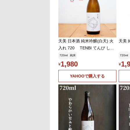
天美 日本酒 純米吟醸(白天) 火
天美 
入れ 720 TENBI てんび しろ
てん (山口県/長州酒造) ギ
720ml
純米
720ml
フト プレゼント のし対応
1,980
1,
¥
¥
YAHOOで購入する