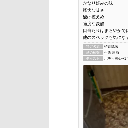
かなり好みの味
軽快な甘さ
酸は控えめ
適度な炭酸
口当たりはまろやかで
他のスペックも気にな
特定名称
特別純米
酒の種類
生酒 原酒
テイスト
ボディ:軽い+1 