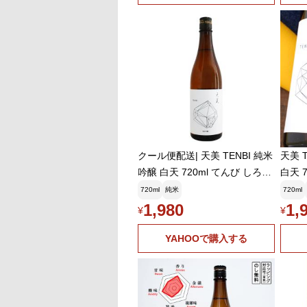
クール便配送| 天美 TENBI 純米
天美 
吟醸 白天 720ml てんび しろて
白天 
ん 長州酒造 お中元ギフト
720ml
純米
720ml
1,980
1,
¥
¥
YAHOOで購入する