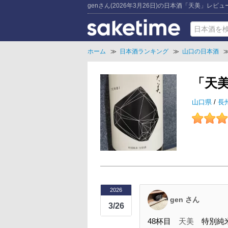
genさん(2026年3月26日)の日本酒「天美」レビュ
ホーム
≫
日本酒ランキング
≫
山口の日本酒
「天美
山口県
/
長
2026
gen さん
3/26
48杯目
天美
特別純