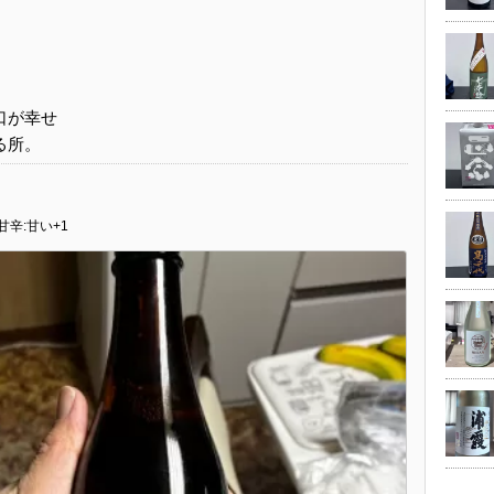
口が幸せ
る所。
甘辛:甘い+1