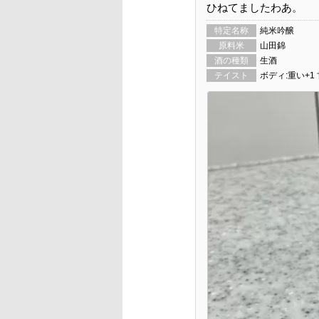
ひねてましたわあ。
特定名称
純米吟醸
原料米
山田錦
酒の種類
生酒
テイスト
ボディ:重い+1 