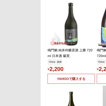
鳴門鯛 純米吟醸原酒 上勝 720
鳴門鯛
ml 日本酒 爆買
720
島
720ml
純米
720ml
2,200
2,
¥
¥
YAHOOで購入する