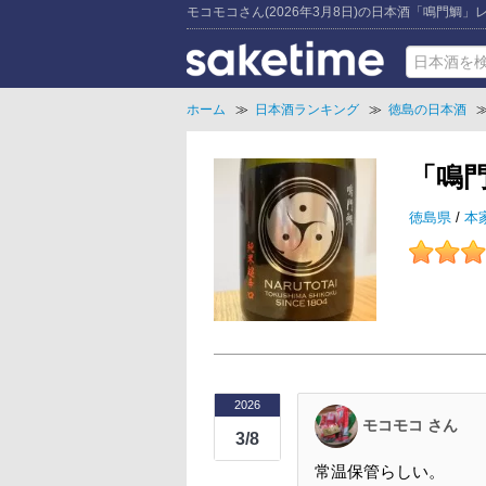
モコモコさん(2026年3月8日)の日本酒「鳴門鯛」
ホーム
≫
日本酒ランキング
≫
徳島の日本酒
「鳴
徳島県
/
本
2026
モコモコ さん
3/8
常温保管らしい。