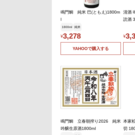
鳴門鯛 純米 巴(ともえ)1800m
清酒 
l
読酒 
1800ml
純米
3,278
3,
¥
¥
YAHOOで購入する
鳴門鯛 立春朝搾り2026 純米
本家松
吟醸生原酒1800ml
切 18