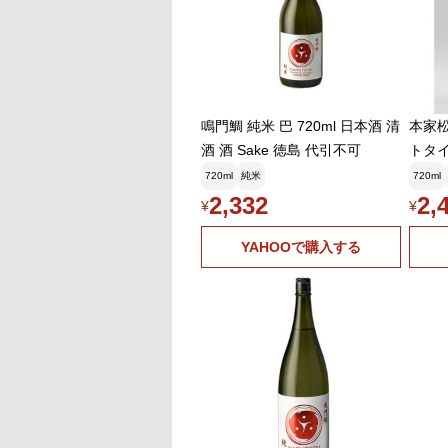
鳴門鯛 純米 巴 720ml 日本酒 清
本家松
酒 酒 Sake 徳島 代引不可
トタイレッド 
製造 
720ml
純米
720ml
ルで
2,332
2,
¥
¥
YAHOOで購入する