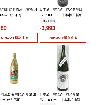
鳴門鯛 純吟原酒 大古酒 月
日本酒 鳴門鯛 純米超辛口
365ml 代引不可
巴 1800 ml 【本家松浦酒造
場】
1800ml
純米
380
3,993
¥
YAHOOで購入する
YAHOOで購入する
浦酒造場 鳴門鯛 吟醸 飛
日本酒 鳴門鯛 純米吟醸
00ml 代引不可
巴 1800ml 【本家松浦酒造