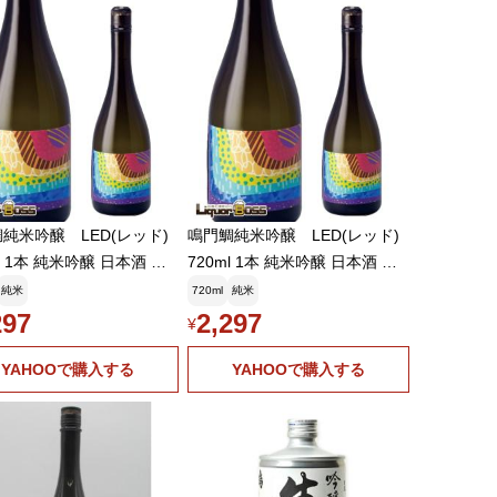
純米吟醸 LED(レッド)
鳴門鯛純米吟醸 LED(レッド)
ml 1本 純米吟醸 日本酒 徳
720ml 1本 純米吟醸 日本酒 徳
島 ご注文は12本まで同梱可能
純米
720ml
純米
297
2,297
¥
YAHOOで購入する
YAHOOで購入する