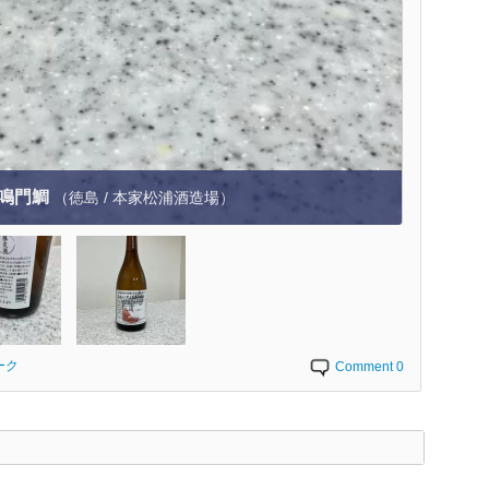
鳴門鯛
（徳島 / 本家松浦酒造場）
ーク
Comment 0
く