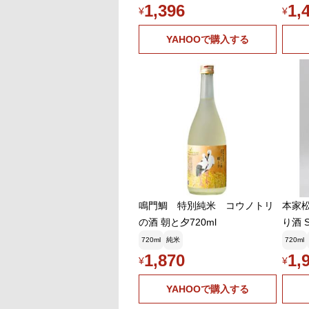
1,396
1,
¥
¥
YAHOOで購入する
鳴門鯛 特別純米 コウノトリ
本家松
の酒 朝と夕720ml
り酒 S
20ml
720ml
純米
720ml
1,870
1,
¥
¥
YAHOOで購入する