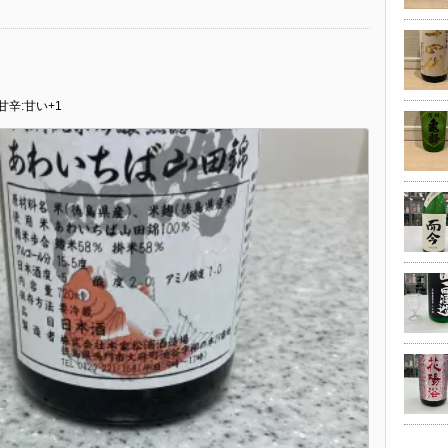
甘辛:甘い+1