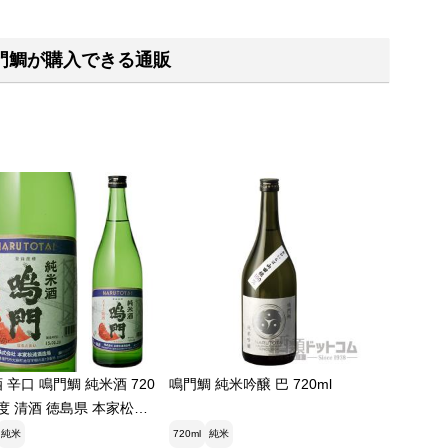
門鯛が購入できる通販
 辛口 鳴門鯛 純米酒 720
鳴門鯛 純米吟醸 巴 720ml
14度 清酒 徳島県 本家松浦
酒
純米
720ml
純米