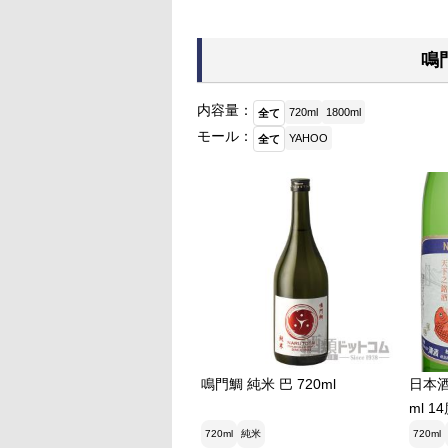
鳴
内容量：
720ml
1800ml
全て
モール：
YAHOO
全て
鳴門鯛 純米 巴 720ml
日本酒
ml 
酒造 
720ml
純米
720ml