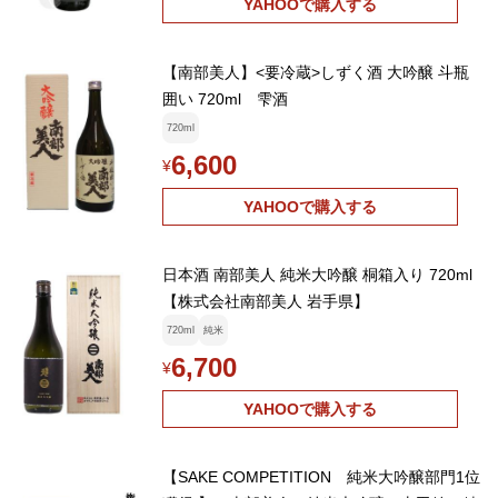
YAHOOで購入する
【南部美人】<要冷蔵>しずく酒 大吟醸 斗瓶
囲い 720ml 雫酒
720ml
6,600
¥
YAHOOで購入する
日本酒 南部美人 純米大吟醸 桐箱入り 720ml
【株式会社南部美人 岩手県】
720ml
純米
6,700
¥
YAHOOで購入する
【SAKE COMPETITION 純米大吟醸部門1位