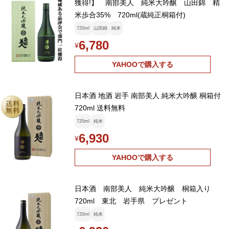
獲得!】 南部美人 純米大吟醸 山田錦 精
米歩合35% 720ml(蔵純正桐箱付)
720ml
山田錦
純米
6,780
¥
YAHOOで購入する
日本酒 地酒 岩手 南部美人 純米大吟醸 桐箱付
720ml 送料無料
720ml
純米
6,930
¥
YAHOOで購入する
日本酒 南部美人 純米大吟醸 桐箱入り
720ml 東北 岩手県 プレゼント
720ml
純米