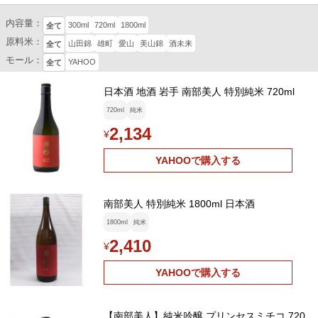
内容量：
300ml
720ml
1800ml
全て
原料米：
山田錦
雄町
愛山
美山錦
酒未来
全て
モール：
YAHOO
全て
日本酒 地酒 岩手 南部美人 特別純米 720ml
720ml
純米
2,134
¥
YAHOOで購入する
南部美人 特別純米 1800ml 日本酒
1800ml
純米
2,410
¥
YAHOOで購入する
【南部美人】純米吟醸 プリンセスミチコ 720