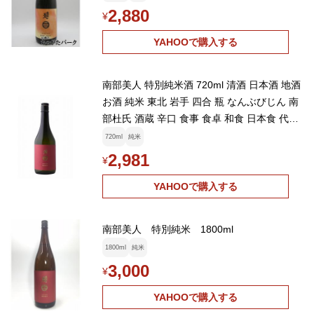
2,880
¥
YAHOOで購入する
南部美人 特別純米酒 720ml 清酒 日本酒 地酒
お酒 純米 東北 岩手 四合 瓶 なんぶびじん 南
部杜氏 酒蔵 辛口 食事 食卓 和食 日本食 代引
不可
720ml
純米
2,981
¥
YAHOOで購入する
南部美人 特別純米 1800ml
1800ml
純米
3,000
¥
YAHOOで購入する