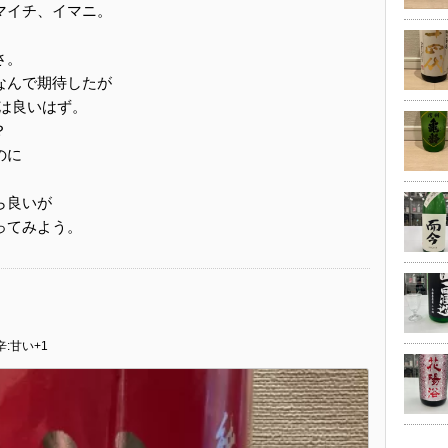
マイチ、イマニ。
さ。
なんで期待したが
管は良いはず。
？
のに
。
ら良いが
ってみよう。
辛:甘い+1