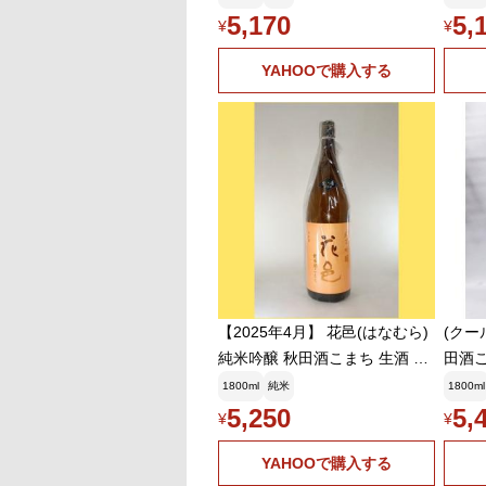
5,170
5,
¥
¥
YAHOOで購入する
【2025年4月】 花邑(はなむら)
(クー
純米吟醸 秋田酒こまち 生酒 18
田酒こ
00ml
(202
1800ml
純米
1800ml
5,250
5,
¥
¥
YAHOOで購入する