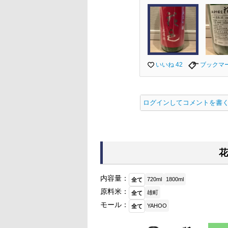
いいね 42
ブックマ
ログインしてコメントを書
花
内容量：
720ml
1800ml
全て
原料米：
雄町
全て
モール：
YAHOO
全て