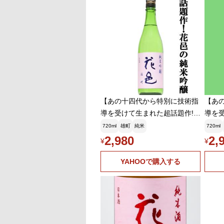
【あの十四代から特別に技術指
【あ
導を受けて生まれた超話題作!】
導を
花邑(はなむら) 純米吟醸 雄
花邑(
720ml
雄町
純米
720ml
町(おまち) 精米歩合50% 火
町(お
2,980
2,
¥
¥
入れ一回 720ml(クール便推
入れ一
奨)(k)
奨)(k)
YAHOOで購入する