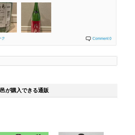
ーク
Comment 0
く
邑が購入できる通販