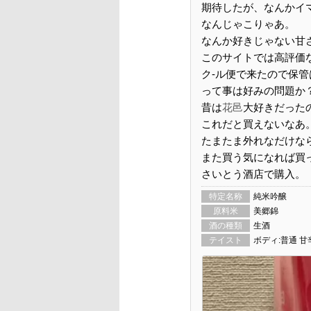
期待したが、なんかイ
なんじゃこりゃあ。
なんか好きじゃない甘
このサイトでは高評価
ク-ル便で来たので保
って事は好みの問題か
昔は
花邑
大好きだった
これだと買えないなあ
たまたま外れなだけな
また買う気になれば買
さいとう酒店で購入。
特定名称
純米吟醸
原料米
美郷錦
酒の種類
生酒
テイスト
ボディ:普通 甘