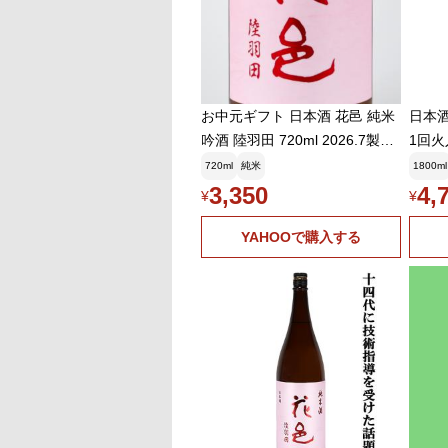
お中元ギフト 日本酒 花邑 純米
日本
吟酒 陸羽田 720ml 2026.7製造
1回火
両関酒蔵
北
720ml
純米
1800ml
3,350
4,
¥
¥
YAHOOで購入する