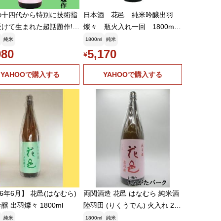
の十四代から特別に技術指
日本酒 花邑 純米吟醸出羽
受けて生まれた超話題作!】
燦々 瓶火入れ一回 1800ml
はなむら) 純米酒 陸羽
東北 秋田県
純米
1800ml
純米
くうでん) 瓶火入れ一
980
5,170
¥
800ml(クール便推奨)(k)
YAHOOで購入する
YAHOOで購入する
26年6月】 花邑(はなむら)
両関酒造 花邑 はなむら 純米酒
醸 出羽燦々 1800ml
陸羽田 (りくうでん) 火入れ 26
年6月製造 1800ml ■要冷蔵
純米
1800ml
純米