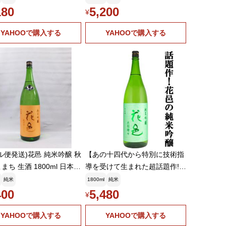
180
5,200
¥
YAHOOで購入する
YAHOOで購入する
ル便発送)花邑 純米吟醸 秋
【あの十四代から特別に技術指
まち 生酒 1800ml 日本酒
導を受けて生まれた超話題作!】
6年4月)
花邑(はなむら) 純米吟醸 出
純米
1800ml
純米
羽燦々(でわさんさん) 火入
400
5,480
¥
れ 1800ml(クール便推奨)(k)
YAHOOで購入する
YAHOOで購入する