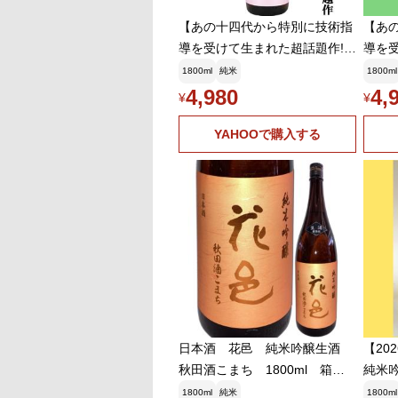
【あの十四代から特別に技術指
【あ
導を受けて生まれた超話題作!】
導を
花邑(はなむら) 純米酒 陸羽
花邑(
1800ml
純米
1800ml
田(りくうでん) 瓶火入れ一
田(り
4,980
4,
¥
¥
回 1800ml(クール便推奨)(k)
回 1
YAHOOで購入する
日本酒 花邑 純米吟醸生酒
【20
秋田酒こまち 1800ml 箱無
純米吟
し 東北 秋田県
1800ml
純米
1800ml