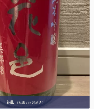
花邑
（秋田 / 両関酒造）