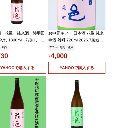
酒 花邑 純米酒 陸羽田
お中元ギフト 日本酒 花邑 純米
入れ 1800ml 箱無し 東
吟酒 雄町 720ml 2026.7製造 両
 秋田県
関酒蔵
純米
720ml
雄町
純米
730
4,900
¥
YAHOOで購入する
YAHOOで購入する