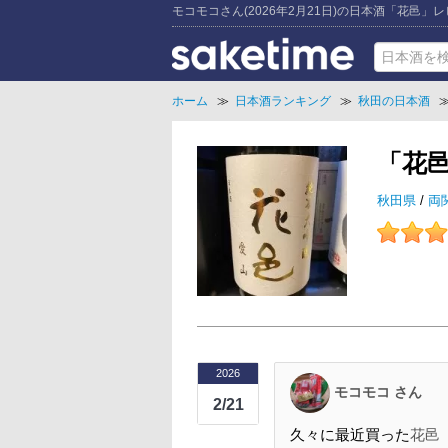
モコモコさん(2026年2月21日)の日本酒「花邑」
ホーム
≫
日本酒ランキング
≫
秋田の日本酒
「花
秋田県
/
両
2026
モコモコ さん
2/21
久々に最近買った
花邑