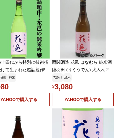
の十四代から特別に技術指
両関酒造 花邑 はなむら 純米酒
受けて生まれた超話題作!】
陸羽田 (りくうでん) 火入れ 26
はなむら) 純米吟醸 雄
年7月製造 720ml ■要冷蔵
雄町
純米
720ml
純米
まち) 精米歩合50% 火
980
3,080
¥
回 720ml(クール便推
YAHOOで購入する
YAHOOで購入する