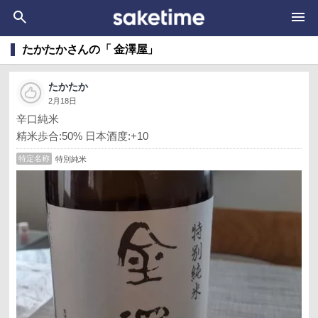
たかたかさんの「 金澤屋」
たかたか
2月18日
辛口純米
精米歩合:50% 日本酒度:+10
特定名称
特別純米