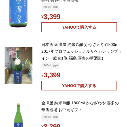
1800ml
純米
3,399
¥
YAHOOで購入する
日本酒 金澤屋 純米吟醸(かなざわや)1800ml
2017年プロフェッショナルサケカレッジブラ
インド総合1位(福島 喜多の華酒造)
1800ml
純米
3,399
¥
YAHOOで購入する
金澤屋 純米吟醸 1800ml かなざわや 喜多の
華酒造場 お中元ギフト
1800ml
純米
3,399
¥