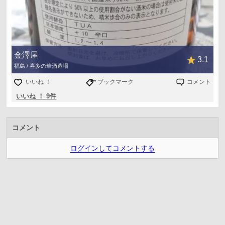
金澤屋
3.1
福島 / 喜多の華酒造場
いいね ！
ブックマーク
コメント
いいね ！ 9件
コメント
ログインしてコメントする