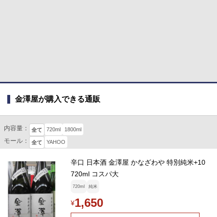
金澤屋が購入できる通販
内容量：
720ml
1800ml
全て
モール：
YAHOO
全て
辛口 日本酒 金澤屋 かなざわや 特別純米+10
720ml コスパ大
720ml
純米
1,650
¥