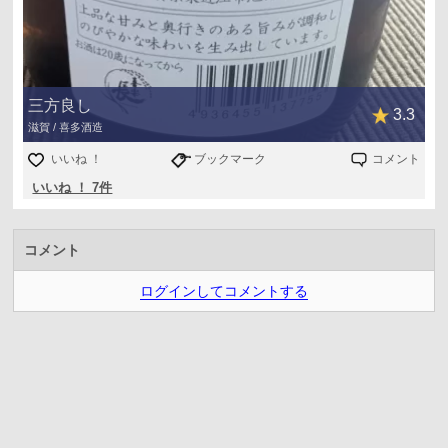
三方良し
3.3
滋賀 / 喜多酒造
いいね ！
ブックマーク
コメント
いいね ！ 7件
コメント
ログインしてコメントする