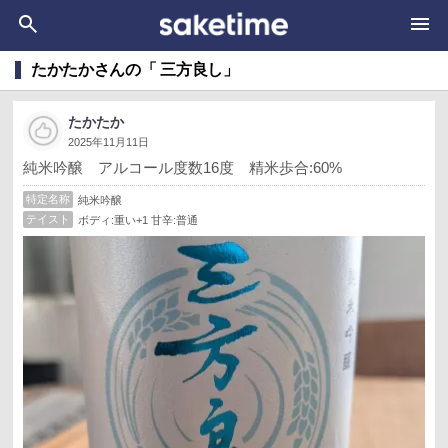
たかたかさんの「 三方良し」
たかたか
2025年11月11日
純米吟醸 アルコール度数16度 精米歩合:60%
特定名称
純米吟醸
テイスト
ボディ:重い+1 甘辛:普通