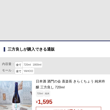
三方良しが購入できる通販
内容量：
720ml
1800ml
全て
モール：
YAHOO
全て
日本酒 酒門の会 喜楽長 きらくちょう 純米吟
醸 三方良し 720ml
720ml
純米
1,595
¥