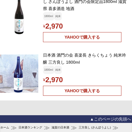
し さんぽうよし 酒門の会限定品1800ml 滋賀
県 喜多酒造 地酒
1800ml
純米
2,970
¥
YAHOOで購入する
日本酒 酒門の会 喜楽長 きらくちょう 純米吟
醸 三方良し 1800ml
1800ml
純米
2,970
¥
YAHOOで購入する
▲このページの先頭へ
≫
≫
≫
≫
ホーム
日本酒ランキング
滋賀の日本酒
三方良し (さんぽうよし)