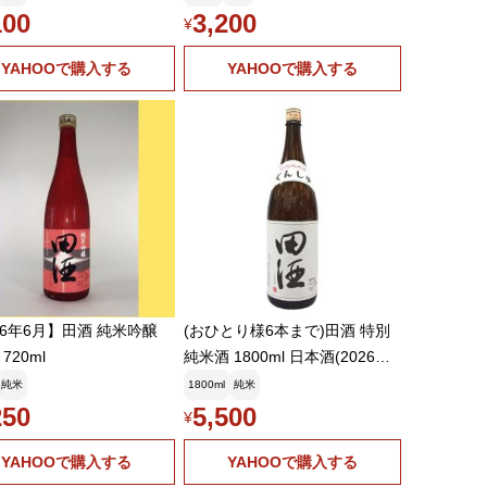
ょうにしき) 精米歩合55% 7
100
3,200
¥
20ml(四合瓶)(クール便推奨)(k)
YAHOOで購入する
YAHOOで購入する
26年6月】田酒 純米吟醸
(おひとり様6本まで)田酒 特別
720ml
純米酒 1800ml 日本酒(2026年1
月)
純米
1800ml
純米
250
5,500
¥
YAHOOで購入する
YAHOOで購入する