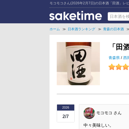
モコモコさん(2026年2月7日)の日本酒「田酒」レ
ホーム
≫
日本酒ランキング
≫
青森の日本酒
「田
青森県
/
西
2026
モコモコ さん
2/7
中々美味しい。