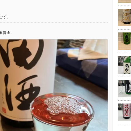
にて。
辛:普通