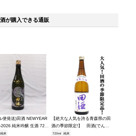
酒が購入できる通販
ル便発送)田酒 NEWYEAR
【絶大な人気を誇る青森県の田
2026 純米吟醸 生酒 720
酒の季節限定!】 田酒(でんし
本酒 干支ラベル(2025年12
ゅ) 特別純米酒 古城錦(こじ
純米
720ml
純米