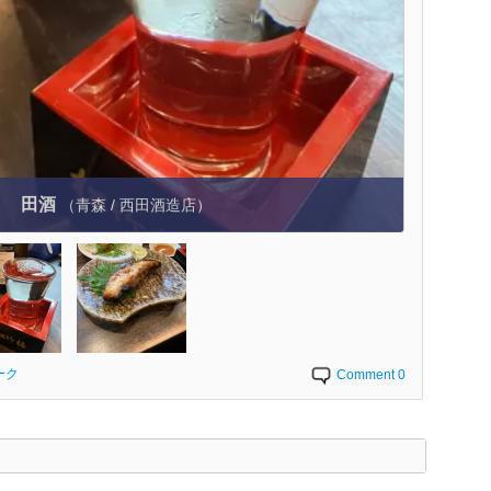
田酒
（青森 / 西田酒造店）
ーク
Comment 0
く