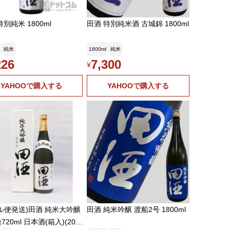
特別純米 1800ml
田酒 特別純米酒 古城錦 1800ml
純米
1800ml
純米
226
7,300
¥
YAHOOで購入する
YAHOOで購入する
便発送)田酒 純米大吟醸
田酒 純米吟醸 渡船2号 1800ml
20ml 日本酒(箱入)(202