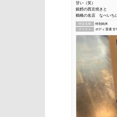
甘い（笑）
銀鱈の西京焼きと
鶴橋の名店 なべいち
特定名称
特別純米
テイスト
ボディ:普通 甘