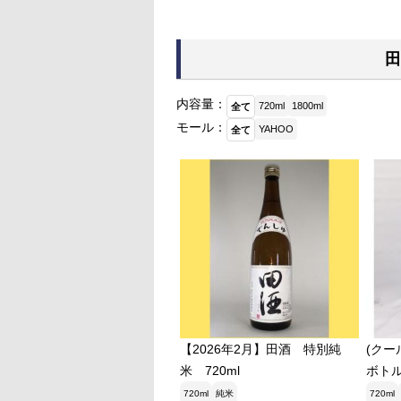
田
内容量：
720ml
1800ml
全て
モール：
YAHOO
全て
【2026年2月】田酒 特別純
(クー
米 720ml
ボトル
ml日
720ml
純米
720ml