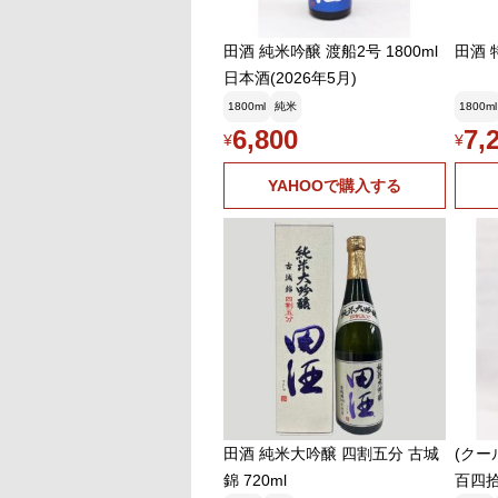
田酒 純米吟醸 渡船2号 1800ml
田酒 
日本酒(2026年5月)
1800ml
純米
1800ml
6,800
7,
¥
¥
YAHOOで購入する
田酒 純米大吟醸 四割五分 古城
(クール
錦 720ml
百四拾7