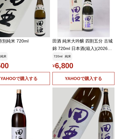
特別純米 720ml
田酒 純米大吟醸 四割五分 古城
錦 720ml 日本酒(箱入)(2026年3
月)
純米
720ml
純米
500
6,800
¥
YAHOOで購入する
YAHOOで購入する