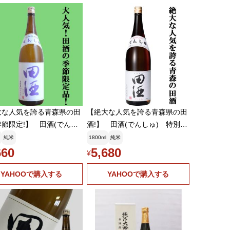
大な人気を誇る青森県の田
【絶大な人気を誇る青森県の田
節限定!】 田酒(でんし
酒!】 田酒(でんしゅ) 特別純
特別純米酒 古城錦(こじ
米酒 精米歩合55% 1800ml
純米
1800ml
純米
しき) 精米歩合55% 1
(クール便推奨)(a)(k)
660
5,680
¥
l(クール便推奨)(k)
YAHOOで購入する
YAHOOで購入する