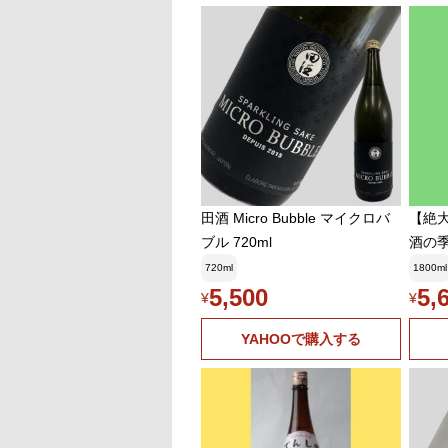
田酒 Micro Bubble マイクロバ
【絶
ブル 720ml
酒の季
ゅ) 
720ml
1800ml
ょうに
5,500
5,
¥
¥
800m
YAHOOで購入する