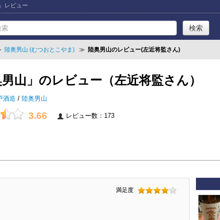
山」レビュー
≫
陸奥男山 (むつおとこやま)
≫
陸奥男山のレビュー(左近将監さん)
奥男山」のレビュー（左近将監さん）
戸酒造
/
陸奥男山
3.66
レビュー数：173
満足度