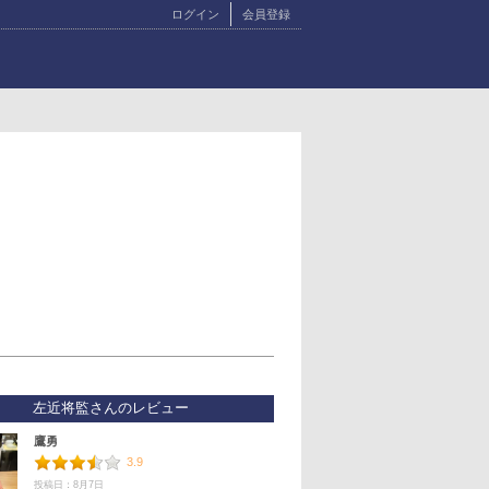
ログイン
会員登録
左近将監さんのレビュー
鷹勇
3.9
投稿日：8月7日