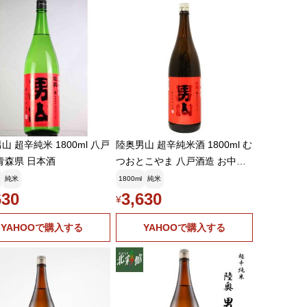
山 超辛純米 1800ml 八戸
陸奥男山 超辛純米酒 1800ml む
青森県 日本酒
つおとこやま 八戸酒造 お中元
ギフト
純米
1800ml
純米
630
3,630
¥
YAHOOで購入する
YAHOOで購入する