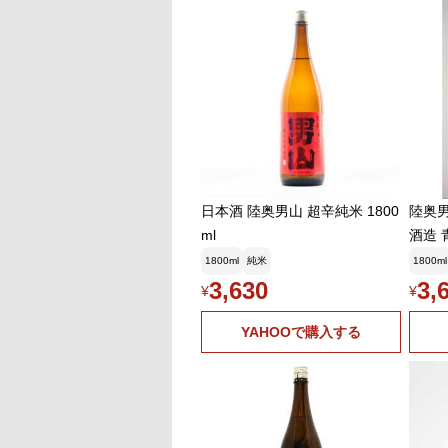
日本酒 陸奥男山 超辛純米 1800
陸奥男
ml
酒造 
1800ml
純米
1800ml
3,630
3,
¥
¥
YAHOOで購入する