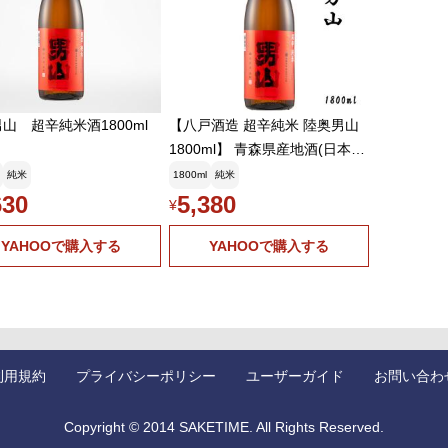
山 超辛純米酒1800ml
【八戸酒造 超辛純米 陸奥男山
1800ml】 青森県産地酒(日本
酒) 送料込み・産地直送 青森
純米
1800ml
純米
【御中元】
630
5,380
¥
YAHOOで購入する
YAHOOで購入する
利用規約
プライバシーポリシー
ユーザーガイド
お問い合わ
Copyright © 2014 SAKETIME. All Rights Reserved.