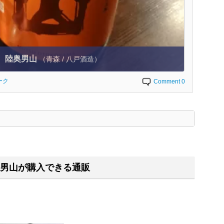
陸奥男山
（青森 / 八戸酒造）
ーク
Comment 0
く
男山が購入できる通販