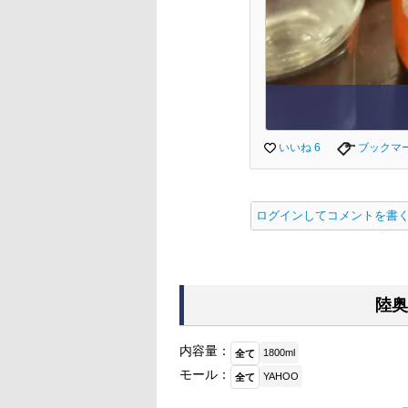
いいね 6
ブックマ
ログインしてコメントを書
陸奥
内容量：
1800ml
全て
モール：
YAHOO
全て