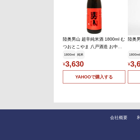
陸奥男山 超辛純米酒 1800ml む
陸奥男
つおとこやま 八戸酒造 お中元
ギフト
1800ml
純米
1800ml
3,630
3,
¥
¥
YAHOOで購入する
会社概要