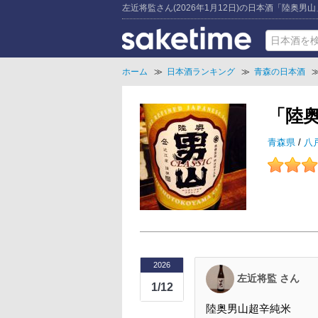
左近将監さん(2026年1月12日)の日本酒「陸奥男
ホーム
≫
日本酒ランキング
≫
青森の日本酒
「陸
青森県
/
八
2026
左近将監 さん
1/12
陸奥男山超辛純米