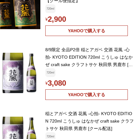
【クール便指定】
720ml
2,900
¥
YAHOOで購入する
8/9限定 全品P2倍 稲とアガベ 交酒 花風 -心
拍- KYOTO EDITION 720ml こうしゅ はなか
ぜ craft sake クラフトサケ 秋田県 男鹿市 [ク
ール配送]
720ml
3,080
¥
YAHOOで購入する
稲とアガベ 交酒 花風 -心拍- KYOTO EDITIO
N 720ml こうしゅ はなかぜ craft sake クラフ
トサケ 秋田県 男鹿市 [クール配送]
720ml