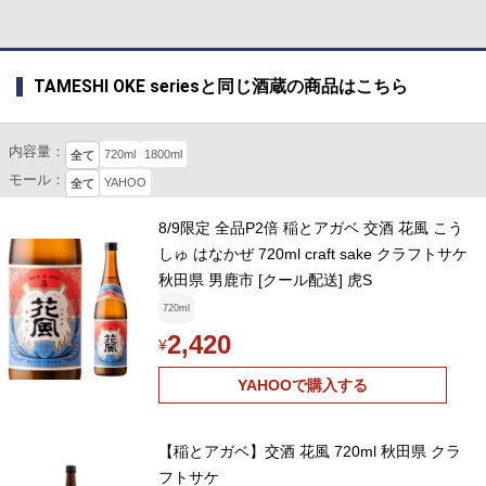
TAMESHI OKE seriesと同じ酒蔵の商品はこちら
内容量：
720ml
1800ml
全て
モール：
YAHOO
全て
8/9限定 全品P2倍 稲とアガベ 交酒 花風 こう
しゅ はなかぜ 720ml craft sake クラフトサケ
秋田県 男鹿市 [クール配送] 虎S
720ml
2,420
¥
YAHOOで購入する
【稲とアガベ】交酒 花風 720ml 秋田県 クラ
フトサケ