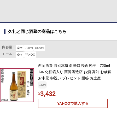
久礼と同じ酒蔵の商品はこちら
内容量：
720ml
1800ml
全て
モール：
YAHOO
全て
西岡酒造 特別本醸造 辛口男酒 純平 720ml
1本 化粧箱入り 西岡酒造店 お酒 高知 お歳暮
お中元 御祝い プレゼント 贈答 お土産
720ml
3,432
¥
YAHOOで購入する