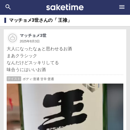
マッチョメ3世さんの「 王祿」
マッチョメ3世
2025年8月3日
大人になったなぁと思わせるお酒
まあクラシック
なんだけどスッキリしてる
味合うにはいいお酒
テイスト
ボディ:普通 甘辛:普通