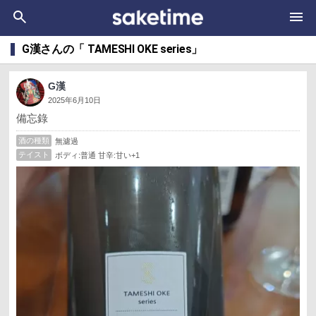
G漢さんの「 TAMESHI OKE series」
G漢
2025年6月10日
備忘錄
酒の種類
無濾過
テイスト
ボディ:普通 甘辛:甘い+1