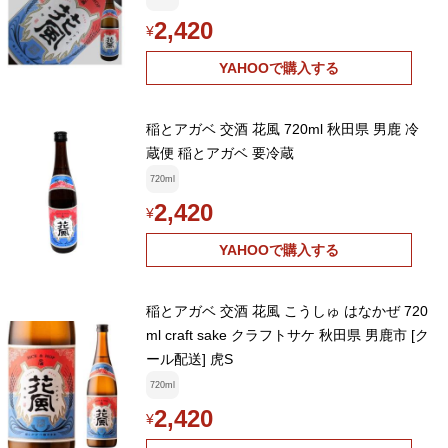
2,420
¥
YAHOOで購入する
稲とアガベ 交酒 花風 720ml 秋田県 男鹿 冷
蔵便 稲とアガベ 要冷蔵
720ml
2,420
¥
YAHOOで購入する
稲とアガベ 交酒 花風 こうしゅ はなかぜ 720
ml craft sake クラフトサケ 秋田県 男鹿市 [ク
ール配送] 虎S
720ml
2,420
¥