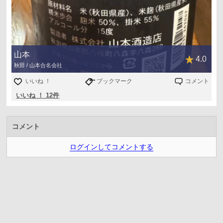
山本
4.0
秋田 / 山本合名会社
いいね ！
ブックマーク
コメント
いいね ！ 12件
コメント
ログインしてコメントする