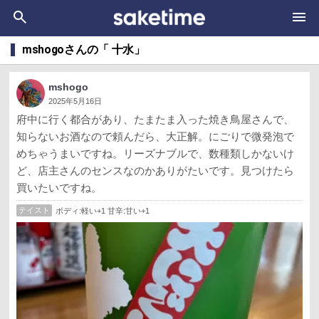
mshogoさんの「 十水」
mshogo
2025年5月16日
府中に行く都合があり、たまたま入った焼き鳥屋さんで、
知らないお酒なので頼んだら、大正解。にごりで微発泡で
めちゃうまいですね。リーズナブルで、数種類しかないけ
ど、店主さんのセンスなのかありがたいです。見つけたら
買いたいですね。
テイスト
ボディ:軽い+1 甘辛:甘い+1