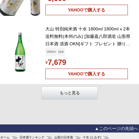
YAHOOで購入する
大山 特別純米酒 十水 1800ml 1800ml x 2本
送料無料(本州のみ) [加藤嘉八郎酒造 山形県
日本酒 清酒 OKN]ギフト プレゼント 贈り物
お祝い 内祝い お返し 誕生日プ
1800ml
純米
7,679
¥
YAHOOで購入する
もっと見る
▲このページの先頭へ
≫
≫
≫
≫
ホーム
日本酒ランキング
山形の日本酒
十水 (とみず)