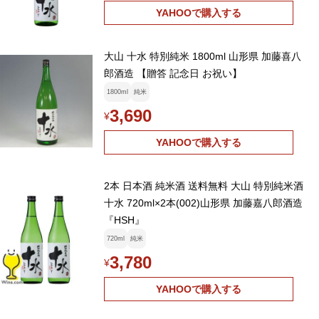
YAHOOで購入する
大山 十水 特別純米 1800ml 山形県 加藤喜八
郎酒造 【贈答 記念日 お祝い】
1800ml
純米
3,690
¥
YAHOOで購入する
2本 日本酒 純米酒 送料無料 大山 特別純米酒
十水 720ml×2本(002)山形県 加藤嘉八郎酒造
『HSH』
720ml
純米
3,780
¥
YAHOOで購入する