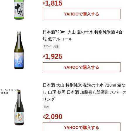
1,815
¥
YAHOOで購入する
日本酒720ml 大山 夏の十水 特別純米酒 4合
瓶 低アルコール
720ml
純米
1,925
¥
YAHOOで購入する
日本酒 大山 特別純米 発泡の十水 710ml 箱な
し 山形 鶴岡 日本酒 加藤嘉八郎酒造 スパーク
リング
純米
2,090
¥
YAHOOで購入する