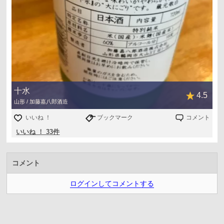
十水
4.5
山形 / 加藤嘉八郎酒造
いいね ！
ブックマーク
コメント
いいね ！ 33件
コメント
ログインしてコメントする