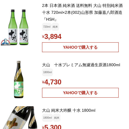
2本 日本酒 純米酒 送料無料 大山 特別純米酒
十水 720ml×2本(002)山形県 加藤嘉八郎酒造
『HSH』
720ml
純米
3,894
¥
YAHOOで購入する
大山 十水プレミアム無濾過生原酒1800ml
1800ml
4,730
¥
YAHOOで購入する
大山 純米大吟醸 十水 1800ml
1800ml
純米
5,300
¥