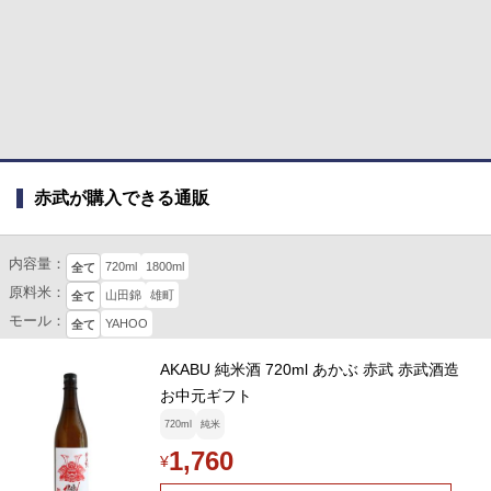
赤武が購入できる通販
内容量：
720ml
1800ml
全て
原料米：
山田錦
雄町
全て
モール：
YAHOO
全て
AKABU 純米酒 720ml あかぶ 赤武 赤武酒造
お中元ギフト
720ml
純米
1,760
¥