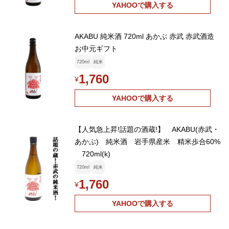
YAHOOで購入する
AKABU 純米酒 720ml あかぶ 赤武 赤武酒造
お中元ギフト
720ml
純米
1,760
¥
YAHOOで購入する
【人気急上昇!話題の酒蔵!】 AKABU(赤武・
あかぶ) 純米酒 岩手県産米 精米歩合60%
720ml(k)
720ml
純米
1,760
¥
YAHOOで購入する