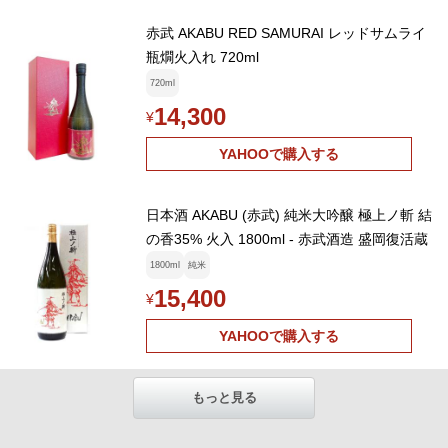
赤武 AKABU RED SAMURAI レッドサムライ
瓶燗火入れ 720ml
720ml
14,300
¥
YAHOOで購入する
日本酒 AKABU (赤武) 純米大吟醸 極上ノ斬 結
の香35% 火入 1800ml - 赤武酒造 盛岡復活蔵
1800ml
純米
15,400
¥
YAHOOで購入する
もっと見る