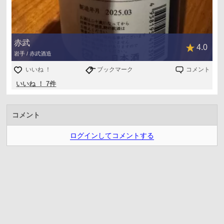
赤武
4.0
岩手 / 赤武酒造
いいね ！
ブックマーク
コメント
いいね ！ 7件
コメント
ログインしてコメントする