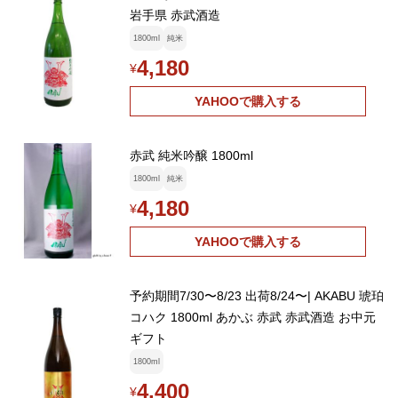
岩手県 赤武酒造
1800ml
純米
4,180
¥
YAHOOで購入する
赤武 純米吟醸 1800ml
1800ml
純米
4,180
¥
YAHOOで購入する
予約期間7/30〜8/23 出荷8/24〜| AKABU 琥珀
コハク 1800ml あかぶ 赤武 赤武酒造 お中元
ギフト
1800ml
4,400
¥