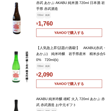
赤武 あかぶ AKABU 純米酒 720ml 日本酒 岩
手県 赤武酒造
720ml
純米
1,760
¥
YAHOOで購入する
【人気急上昇!話題の酒蔵!】 AKABU(赤武・
あかぶ) 純米吟醸 岩手県産米 精米歩合5
0% 720ml(k)
720ml
純米
2,090
¥
YAHOOで購入する
AKABU 純米吟醸 雄町 火入 720ml あかぶ 赤
武 赤武酒造 お中元ギフト