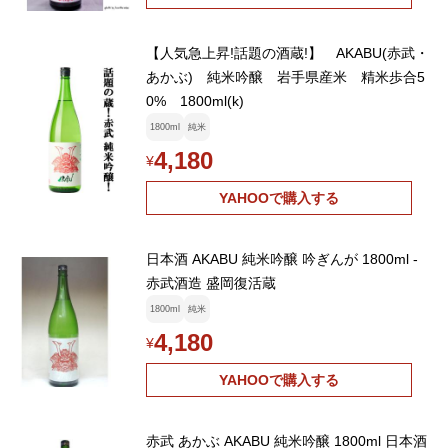
【人気急上昇!話題の酒蔵!】 AKABU(赤武・
あかぶ) 純米吟醸 岩手県産米 精米歩合5
0% 1800ml(k)
1800ml
純米
4,180
¥
YAHOOで購入する
日本酒 AKABU 純米吟醸 吟ぎんが 1800ml -
赤武酒造 盛岡復活蔵
1800ml
純米
4,180
¥
YAHOOで購入する
赤武 あかぶ AKABU 純米吟醸 1800ml 日本酒