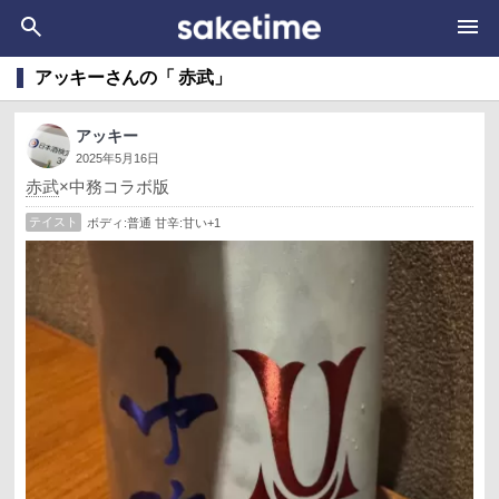
アッキーさんの「 赤武」
アッキー
2025年5月16日
赤武
×中務コラボ版
テイスト
ボディ:普通 甘辛:甘い+1